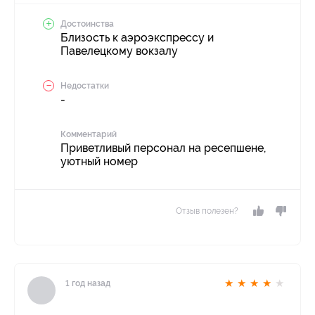
Достоинства
Близость к аэроэкспрессу и
Павелецкому вокзалу
Недостатки
-
Комментарий
Приветливый персонал на ресепшене,
уютный номер
Отзыв полезен?
★
★
★
★
★
1 год назад