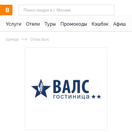
Услуги
Отели
Туры
Промокоды
Кэшбэк
Афиша 
Бренды
Отель Валс