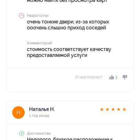
можно найти без просмотра карт
Недостатки
очень тонкие двери, из-за которых
ооочень слышно приход соседей
Комментарий
стоимость соответствует качеству
предоставляемой услуги
Отзыв полезен?
1
Наталья Н.
★
★
★
★
★
Н
1 год назад
Достоинства
Недорого, близкое расположение к