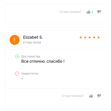
Отзыв полезен?
1
Elizabet S.
★
★
★
★
★
E
2 года назад
Достоинства
Все отлично, спасибо !
Недостатки
-
Отзыв полезен?