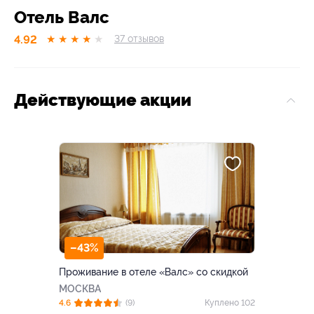
Отель Валс
4.92
★
★
★
★
★
37
отзывов
Действующие акции
–43%
Проживание в отеле «Валс» со скидкой
МОСКВА
4.6
(9)
Куплено 102