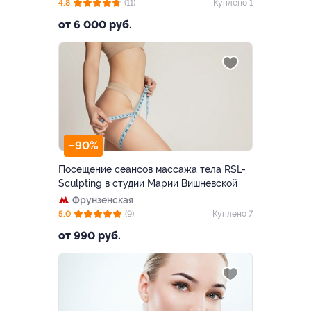
4.8
(11)
Куплено 1
от 6 000 руб.
–90%
Посещение сеансов массажа тела RSL-
Sculpting в студии Марии Вишневской
Фрунзенская
5.0
(9)
Куплено 7
от 990 руб.