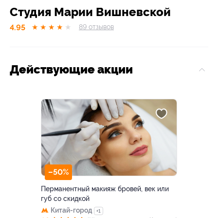
Студия Марии Вишневской
4.95
★
★
★
★
★
89
отзывов
Действующие акции
–50%
Перманентный макияж бровей, век или
губ со скидкой
Китай-город
+1