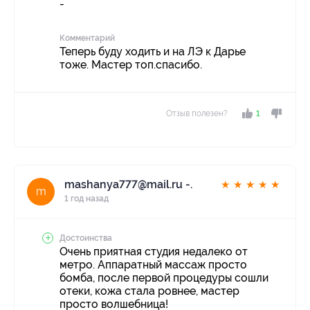
-
Комментарий
Теперь буду ходить и на ЛЭ к Дарье
тоже. Мастер топ.спасибо.
Отзыв полезен?
1
mashanya777@mail.ru -.
★
★
★
★
★
m
1 год назад
Достоинства
Очень приятная студия недалеко от
метро. Аппаратный массаж просто
бомба, после первой процедуры сошли
отеки, кожа стала ровнее, мастер
просто волшебница!