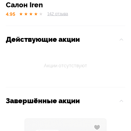
Салон Iren
4.95
★
★
★
★
★
142
отзывa
Действующие акции
Акции отсутствуют
Завершённые акции