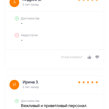
А
5 лет назад
Достоинства
-
Недостатки
-
Отзыв полезен?
Ирина З.
★
★
★
★
★
И
5 лет назад
Достоинства
Вежливый и приветливый персонал.