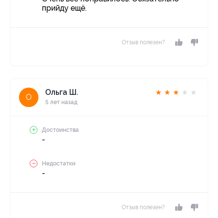
прийду ещё.
Отзыв полезен?
Ольга Ш.
★
★
★
★
★
О
5 лет назад
Достоинства
-
Недостатки
-
Отзыв полезен?