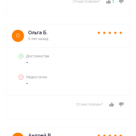
Отзыв полезен?
1
Ольга Б.
★
★
★
★
★
О
5 лет назад
Достоинства
-
Недостатки
-
Отзыв полезен?
Андрей В.
★
★
★
★
★