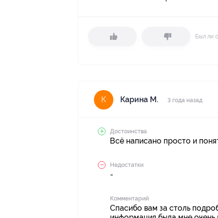
Был ли 
Карина М.
К
3 года назад
Достоинства
Всё написано просто и поня
Недостатки
-
Комментарий
Спасибо вам за столь подроб
информация была мне очень 