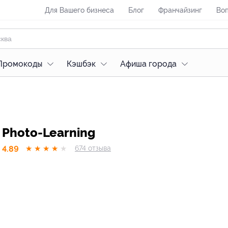
Для Вашего бизнеса
Блог
Франчайзинг
Воп
Промокоды
Кэшбэк
Афиша города
Photo-Learning
4.89
★
★
★
★
★
674
отзывa