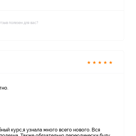
отзыв полезен для вас?
★
★
★
★
★
тно.
ный курс,я узнала много всего нового. Вся
полезна. Также обязательно переодически буду