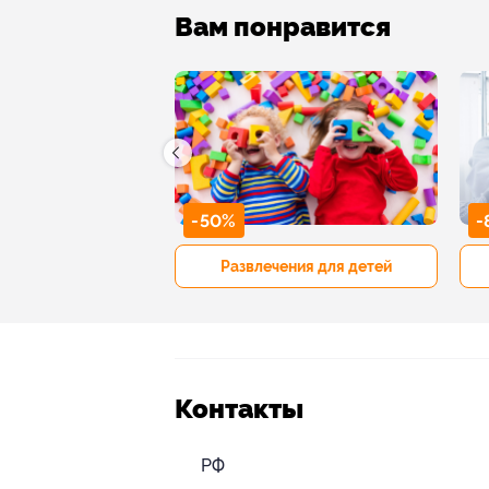
Вам понравится
-50%
-
р и педикюр
Развлечения для детей
Контакты
РФ