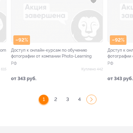
–92%
–92%
oom
Доступ к онлайн-курсам по обучению
Доступ к он
фотографии от компании Photo-Learning
фотографии 
РФ
РФ
 615
Куплено 442
от 343 руб.
от 343 руб.
1
2
3
4