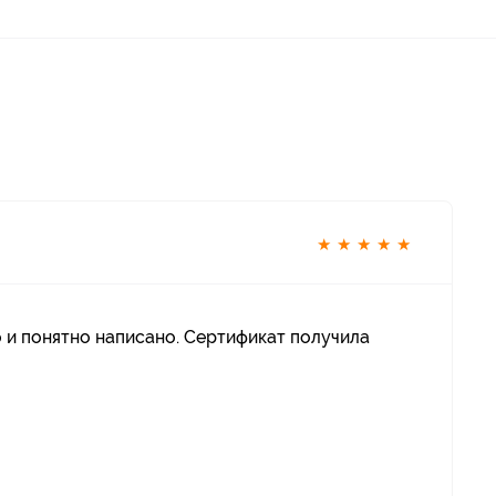
★
★
★
★
★
 и понятно написано. Сертификат получила