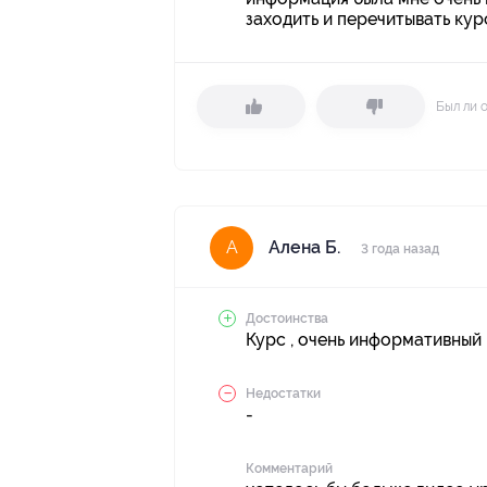
заходить и перечитывать кур
Был ли 
Алена Б.
А
3 года назад
Достоинства
Курс , очень информативный
Недостатки
-
Комментарий