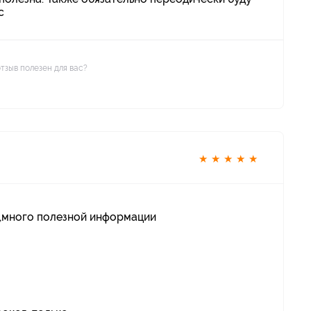
с
отзыв полезен для вас?
★
★
★
★
★
 ,много полезной информации