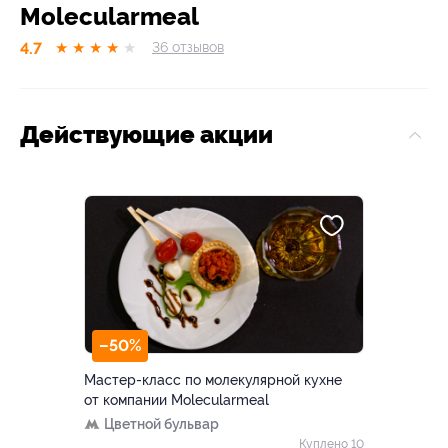
Molecularmeal
4.7
★
★
★
★
★
36
отзывов
Действующие акции
–50%
Мастер-класс по молекулярной кухне
от компании Molecularmeal
Цветной бульвар
Куплено 10