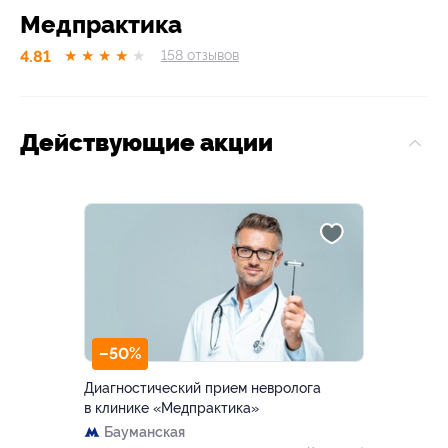
Медпрактика
4.81
★
★
★
★
★
158
отзывов
Действующие акции
–50%
Диагностический прием невролога
в клинике «Медпрактика»
Бауманская