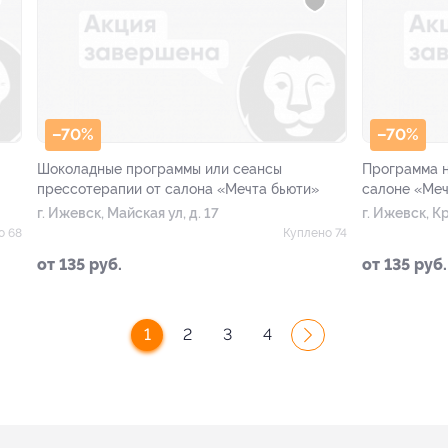
–70%
–70%
Шоколадные программы или сеансы
Программа н
прессотерапии от салона «Мечта бьюти»
салоне «Меч
г. Ижевск, Майская ул, д. 17
г. Ижевск, К
20
о 68
Куплено 74
от 135 руб.
от 135 руб.
1
2
3
4