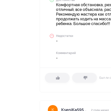
Достоинства
Комфортная обстановка, резу
отличный, все объясняла, ра
Рекомендую мастера как отл
продолжать ходить на масса
ребенка. Большое спасибо!!!
Недостатки
-
Комментарий
-
Был ли 
KseniKa595 ..
K
2 года назад