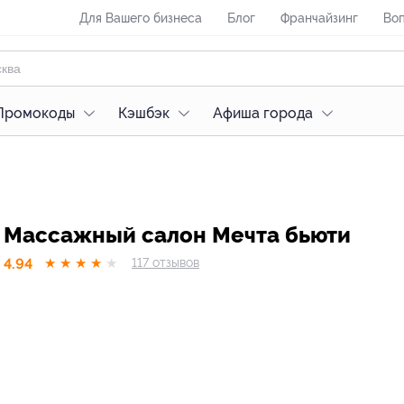
Для Вашего бизнеса
Блог
Франчайзинг
Воп
Промокоды
Кэшбэк
Афиша города
Массажный салон Мечта бьюти
4.94
★
★
★
★
★
117
отзывов