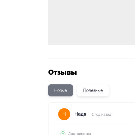
Отзывы
Новые
Полезные
Надя
Н
1 год назад
Достоинства