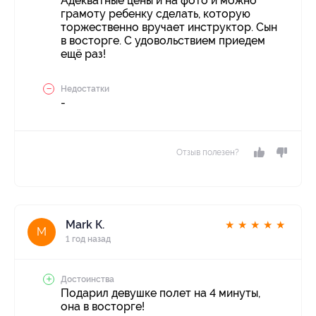
Адекватные цены и на фото и можно
грамоту ребенку сделать, которую
торжественно вручает инструктор. Сын
в восторге. С удовольствием приедем
ещё раз!
Недостатки
-
Отзыв полезен?
Mark К.
★
★
★
★
★
M
1 год назад
Достоинства
Подарил девушке полет на 4 минуты,
она в восторге!