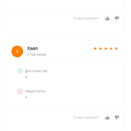
Отзыв полезен?
Хаял
★
★
★
★
★
Х
1 год назад
Достоинства
-
Недостатки
-
Отзыв полезен?