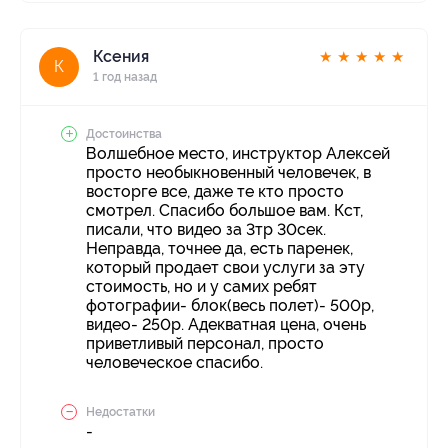
Ксения
★
★
★
★
★
К
1 год назад
Достоинства
Волшебное место, инструктор Алексей
просто необыкновенный человечек, в
восторге все, даже те кто просто
смотрел. Спасибо большое вам. Кст,
писали, что видео за 3тр 30сек.
Неправда, точнее да, есть паренек,
который продает свои услуги за эту
стоимость, но и у самих ребят
фотографии- блок(весь полет)- 500р,
видео- 250р. Адекватная цена, очень
приветливый персонал, просто
человеческое спасибо.
Недостатки
-