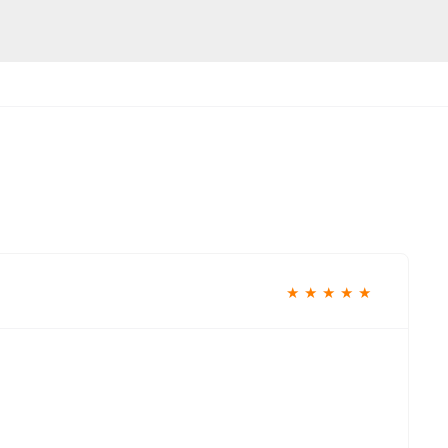
★
★
★
★
★