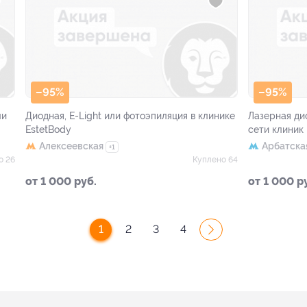
–95%
–95%
ли
Диодная, E-Light или фотоэпиляция в клинике
Лазерная дио
EstetBody
сети клиник
Алексеевская
Арбатска
+1
о 26
Куплено 64
от 1 000 руб.
от 1 000 р
1
2
3
4