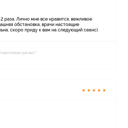
2 раза. Лично мне все нравится, вежливое
ашняя обстановка, врачи настоящие
ьна, скоро приду к вам на следующий сеанс).
отзыв полезен для вас?
★
★
★
★
★