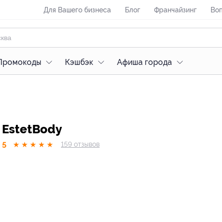
Для Вашего бизнеса
Блог
Франчайзинг
Воп
Промокоды
Кэшбэк
Афиша города
EstetBody
5
★
★
★
★
★
159
отзывов