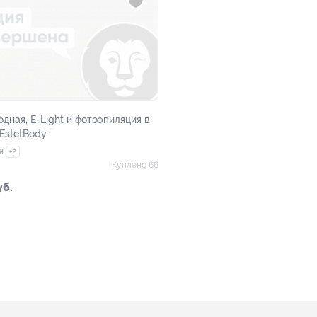
дная, E-Light и фотоэпиляция в
 EstetBody
я
+2
Куплено 66
уб.