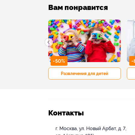
Вам понравится
-50%
-
р и педикюр
Развлечения для детей
Контакты
г. Москва, ул. Новый Арбат, д. 7,