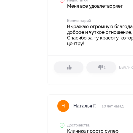
Недостатки
Меня все удовлетворяет
Комментарий
Выражаю огромную благодар
доброе и чуткое отношение,
Спасибо за ту красоту, кот
центру!
Был ли 
1
Наталья Г.
Н
10 лет назад
Достоинства
Клиника просто супер