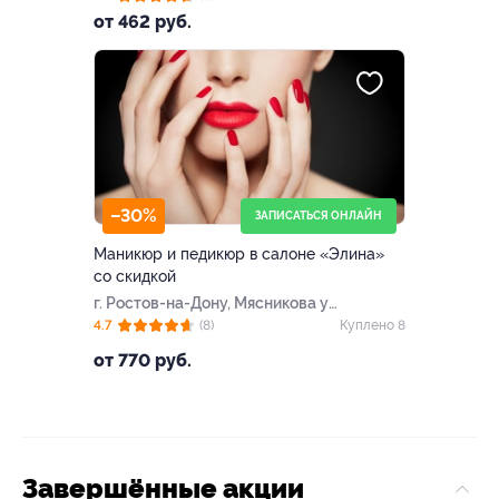
от 462 руб.
–30%
ЗАПИСАТЬСЯ ОНЛАЙН
Маникюр и педикюр в салоне «Элина»
со скидкой
г. Ростов-на-Дону, Мясникова ул,
д. 51
4.7
(8)
Куплено 8
от 770 руб.
Завершённые акции