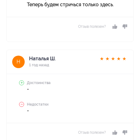
Теперь будем стричься только здесь.
Отзыв полезен?
Наталья Ш.
★
★
★
★
★
Н
1 год назад
Достоинства
-
Недостатки
-
Отзыв полезен?