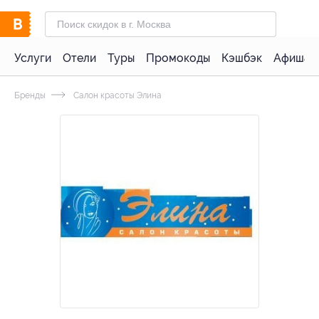
Услуги
Отели
Туры
Промокоды
Кэшбэк
Афиша 
Бренды
Салон красоты Элина