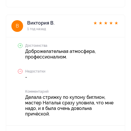
Виктория В.
★
★
★
★
★
В
1 год назад
Достоинства
Доброжелательная атмосфера,
профессионализм.
Недостатки
-
Комментарий
Делала стрижку по купону биглион,
мастер Наталья сразу уловила, что мне
надо, и я была очень довольна
причёской.