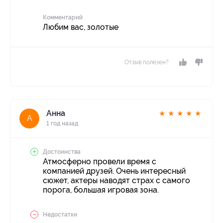
Комментарий
Любим вас, золотые
Отзыв полезен?
Анна
★
★
★
★
★
А
1 год назад
Достоинства
Атмосферно провели время с
компанией друзей. Очень интересный
сюжет, актеры наводят страх с самого
порога, большая игровая зона.
Недостатки