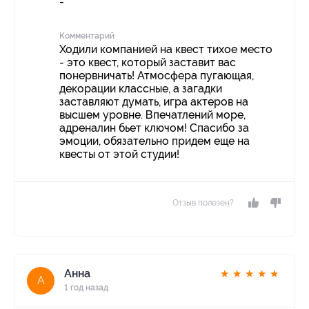
-
Комментарий
Ходили компанией на квест тихое место
- это квест, который заставит вас
понервничать! Атмосфера пугающая,
декорации классные, а загадки
заставляют думать, игра актеров на
высшем уровне. Впечатлений море,
адреналин бьет ключом! Спасибо за
эмоции, обязательно придем еще на
квесты от этой студии!
Отзыв полезен?
Анна
★
★
★
★
★
А
1 год назад