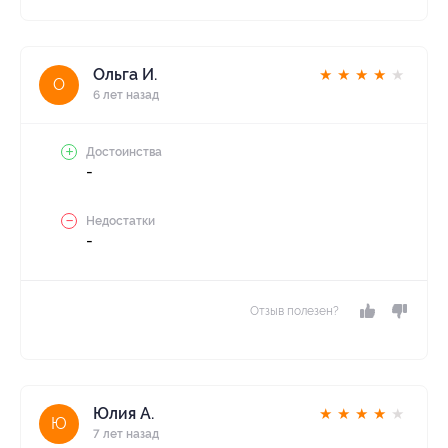
Ольга И.
★
★
★
★
★
О
6 лет назад
Достоинства
-
Недостатки
-
Отзыв полезен?
Юлия А.
★
★
★
★
★
Ю
7 лет назад