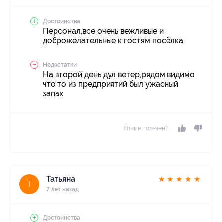
Достоинства
Персонал,все очень вежливые и
доброжелательные к гостям посёлка
Недостатки
На второй день дул ветер,рядом видимо
что то из предприятий был ужасный
запах
Отзыв полезен?
Татьяна
★
★
★
★
★
Т
7 лет назад
Достоинства