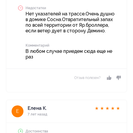
Недостатки
Нет указателей на трассе.Очень душно
в домике Сосна.Отвратительный запах
по всей территории от Яр.броллера,
если ветер дует в сторону Демино.
Комментарий
В любом случае приедем сюда еще не
раз
Отзыв полезен?
Елена К.
★
★
★
★
★
Е
7 лет назад
Достоинства