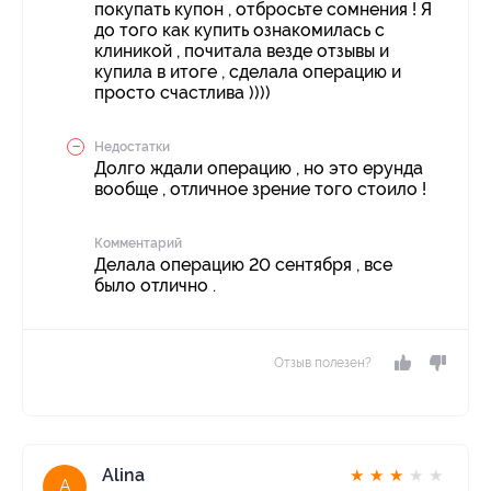
покупать купон , отбросьте сомнения ! Я
до того как купить ознакомилась с
клиникой , почитала везде отзывы и
купила в итоге , сделала операцию и
просто счастлива ))))
Недостатки
Долго ждали операцию , но это ерунда
вообще , отличное зрение того стоило !
Комментарий
Делала операцию 20 сентября , все
было отлично .
Отзыв полезен?
Alina
★
★
★
★
★
A