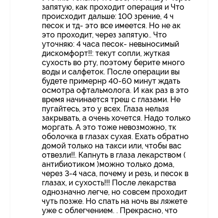
запятую, как проходит операция и Что
происходит дальше: 100 зрение, 4 ч
песок и тд- это все имеется. Но не ак
это проходит, через запятую.. Что
уточняю: 4 часа песок- невыносимый
дискомфорт!!: текут сопли, жуткая
сухость во рту, поэтому берите много
воды и салфеток. После операции вы
будете примернр 40-60 минут ждать
осмотра офтальмолога. И как раз в это
время начинается треш с глазами. Не
пугайтесь, это у всех. Глаза нельзя
закрывать, а очень хочется. Надо только
моргать. А это тоже невозможно, тк
оболочка в глазах сухая. Ехать обратно
домой только на такси или, чтобы вас
отвезли!!. Капнуть в глаза лекарством (
антибиотиком )можно только дома,
через 3-4 часа, почему и резь, и песок в
глазах, и сухость!!! После лекарства
однозначно легче, но совсем проходит
чуть позже. Но спать на ночь вы ляжете
уже с облегчением. . Прекрасно, что