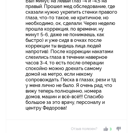
Был минус на левый глаз -4 и -4,5 на
правый. Прошел мед обследование, где
сказали нужно укрепить стенки правого
глаза, что-то такое, не критичное, но
необходимо, ок, сделали. Через неделю
прошла коррекция, по времени, ну
минут 5-6, даже не понимаешь, как
быстро) и уже сидя в очках после
коррекции ты видишь лица людей
напротив). После коррекции накатами
слезились глаза в течении наверное
часов 3-4, то есть после операции
спокойно можно доехать самому
домой на метро, если некому
сопровождать. Песка в глазах, рези и тд
у меня лично не было. Я очень рад, что
вижу теперь полноценно, номера
домов, машин и всё-всё!!! Спасибо
большое за это врачу, персоналу и
центру Федорова!
Отзыв полезен?
3