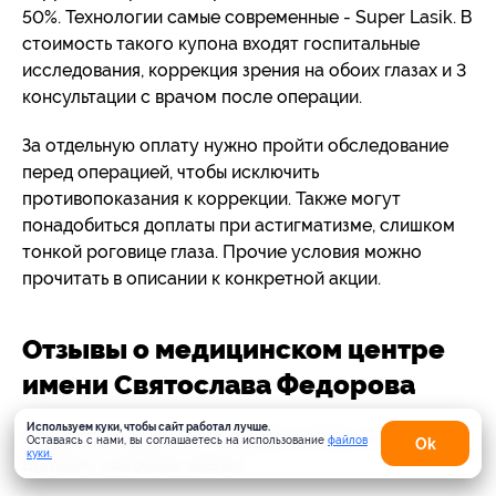
50%. Технологии самые современные - Super Lasik. В
стоимость такого купона входят госпитальные
исследования, коррекция зрения на обоих глазах и 3
консультации с врачом после операции.
За отдельную оплату нужно пройти обследование
перед операцией, чтобы исключить
противопоказания к коррекции. Также могут
понадобиться доплаты при астигматизме, слишком
тонкой роговице глаза. Прочие условия можно
прочитать в описании к конкретной акции.
Отзывы о медицинском центре
имени Святослава Федорова
Используем куки, чтобы сайт работал лучше.
Пациенты клиники, посетившие клинику по купонам
Оставаясь с нами, вы соглашаетесь на использование
файлов
Оk
куки.
Биглион, особенно хвалят: