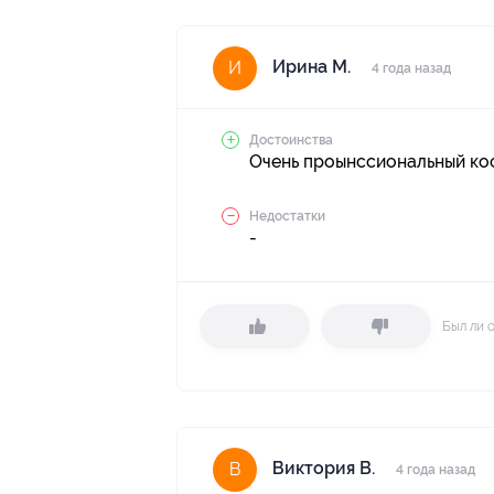
Ирина М.
И
4 года назад
Достоинства
Очень проынссиональный кос
Недостатки
-
Был ли 
Виктория B.
В
4 года назад