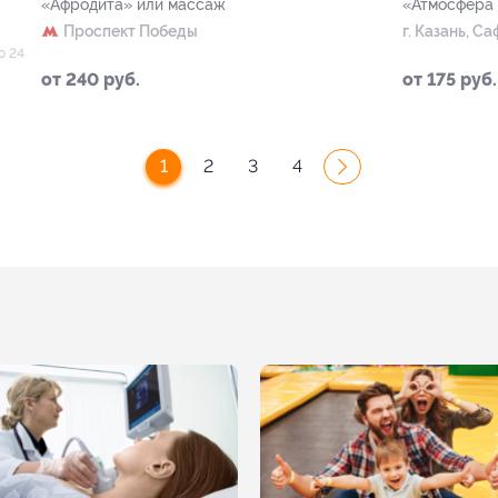
«Афродита» или массаж
«Атмосфера
Проспект Победы
г. Казань, Са
о 24
от 240 руб.
от 175 руб.
1
2
3
4