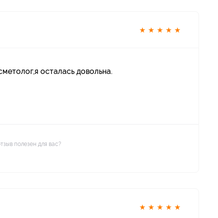
★
★
★
★
★
метолог,я осталась довольна.
отзыв полезен для вас?
★
★
★
★
★