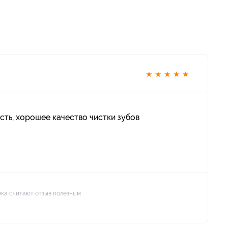
★
★
★
★
★
сть, хорошее качество чистки зубов
ека считают отзыв полезным