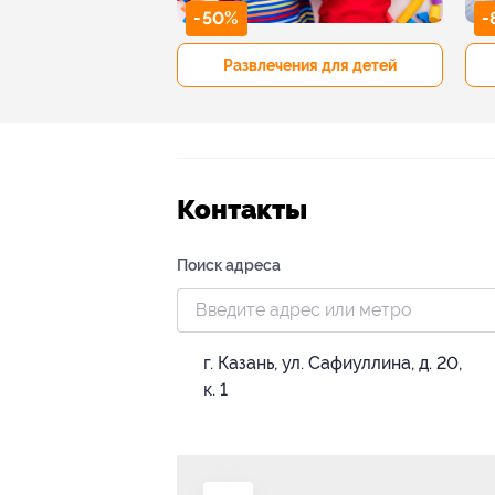
-50%
-
р и педикюр
Развлечения для детей
Контакты
Поиск адреса
г. Казань, ул. Сафиуллина, д. 20,
к. 1