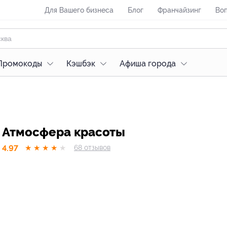
Для Вашего бизнеса
Блог
Франчайзинг
Воп
Промокоды
Кэшбэк
Афиша города
Атмосфера красоты
4.97
★
★
★
★
★
68
отзывов