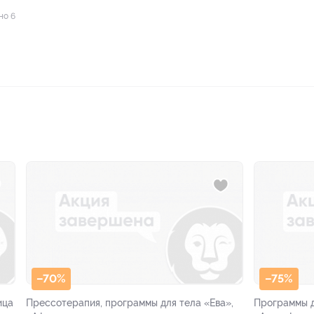
но 6
–70%
–75%
ица
Прессотерапия, программы для тела «Ева»,
Программы д