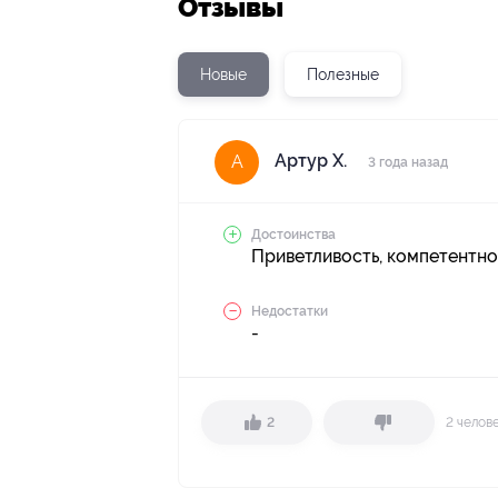
Отзывы
Новые
Полезные
Артур Х.
А
3 года назад
Достоинства
Приветливость, компетентно
Недостатки
-
2 челов
2