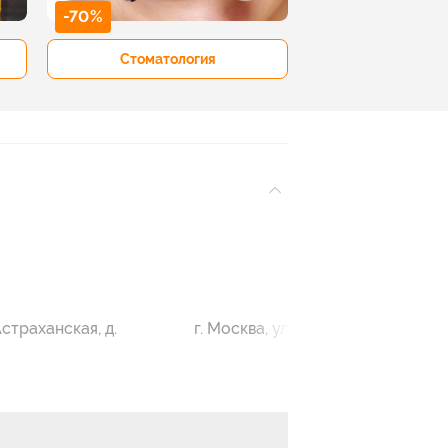
-70%
-50%
Стоматология
Рестораны 
 Астраханская, д.
г. Москва, ул. Свободы, д. 42