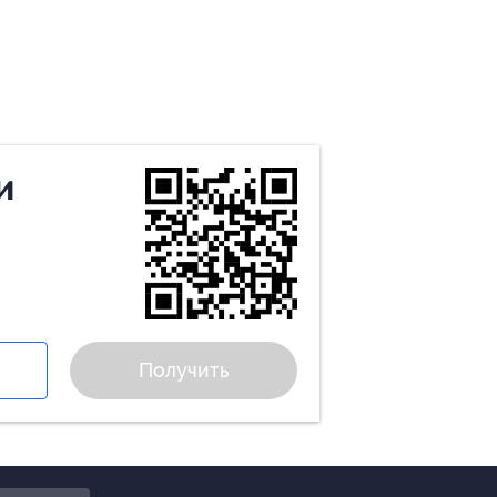
и
Получить