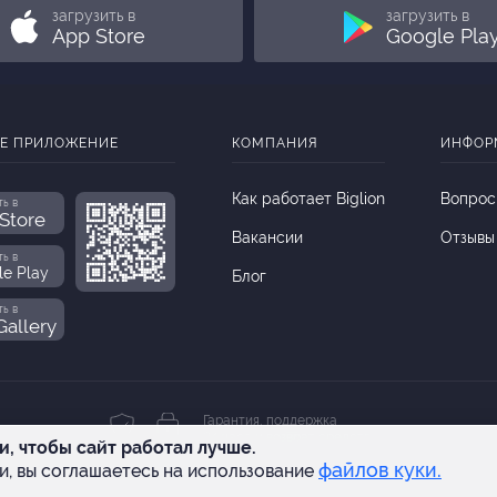
загрузить в
загрузить в
App Store
Google Pla
Е ПРИЛОЖЕНИЕ
КОМПАНИЯ
ИНФОР
Как работает Biglion
Вопрос
ть в
Store
Вакансии
Отзывы
ть в
le Play
Блог
ть в
allery
Гарантия, поддержка
24 часа и возврат средств
и, чтобы сайт работал лучше.
файлов куки.
и, вы соглашаетесь на использование