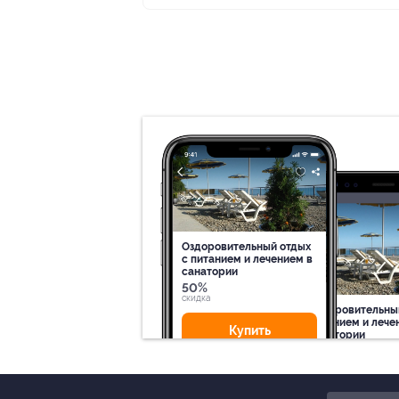
Оздоровительный отдых
c питанием и лечением в
санатории
50%
cкидка
Оздоровительны
питанием и лече
Купить
санатории
50%
cкидка
Купит