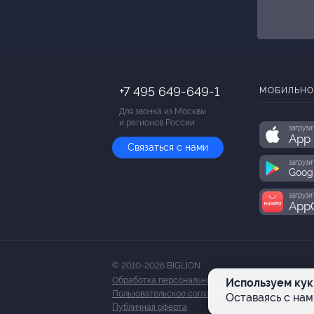
+7 495 649-649-1
МОБИЛЬНО
Для звонка из Москвы
и регионов России
загрузи
App 
Связаться с нами
загрузи
Goog
загрузи
AppG
© 2010-2026 BIGLION
Обработка персональных данных
Используем кук
Пользовательское соглашение
Оставаясь с нам
Публичная оферта