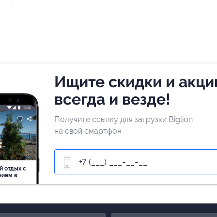
Ищите скидки и акци
всегда и везде!
Получите ссылку для загрузки Biglion
на свой смартфон
й отдых c
нием в
ь