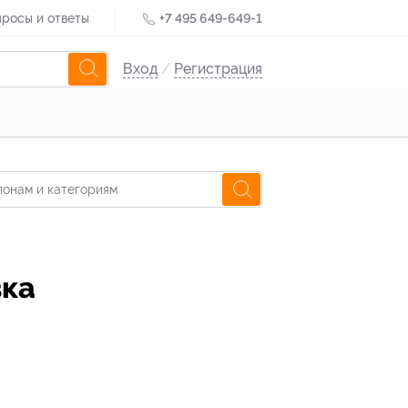
росы и ответы
+7 495 649-649-1
Вход
/
Регистрация
вка