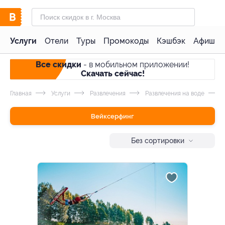
Услуги
Отели
Туры
Промокоды
Кэшбэк
Афиша 
Все скидки
- в мобильном приложении!
Скачать сейчас!
Главная
Услуги
Развлечения
Развлечения на воде
Вейксерфинг
Без сортировки