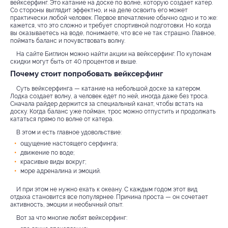
вейксерфинг. Это катание на доске по волне, которую создает катер.
Со стороны выглядит эффектно, и на деле освоить его может
практически любой человек. Первое впечатление обычно одно и то же:
кажется, что это сложно и требует спортивной подготовки. Но когда
вы оказываетесь на воде, понимаете, что все не так страшно. Главное,
поймать баланс и почувствовать волну.
На сайте Биглион можно найти акции на вейксерфинг. По купонам
скидки могут быть от 40 процентов и выше.
Почему стоит попробовать вейксерфинг
Суть вейксерфинга — катание на небольшой доске за катером.
Лодка создает волну, а человек едет по ней, иногда даже без троса.
Сначала райдер держится за специальный канат, чтобы встать на
доску. Когда баланс уже пойман, трос можно отпустить и продолжать
кататься прямо по волне от катера.
В этом и есть главное удовольствие:
ощущение настоящего серфинга;
движение по воде;
красивые виды вокруг;
море адреналина и эмоций.
И при этом не нужно ехать к океану. С каждым годом этот вид
отдыха становится все популярнее. Причина проста — он сочетает
активность, эмоции и необычный опыт.
Вот за что многие любят вейксерфинг: