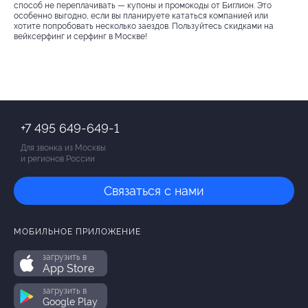
способ не переплачивать — купоны и промокоды от Биглион. Это
особенно выгодно, если вы планируете кататься компанией или
хотите попробовать несколько заездов. Пользуйтесь скидками на
вейксерфинг и серфинг в Москве!
+7 495 649-649-1
Для звонка из Москвы
и регионов России
Связаться с нами
МОБИЛЬНОЕ ПРИЛОЖЕНИЕ
загрузить в
App Store
загрузить в
Google Play