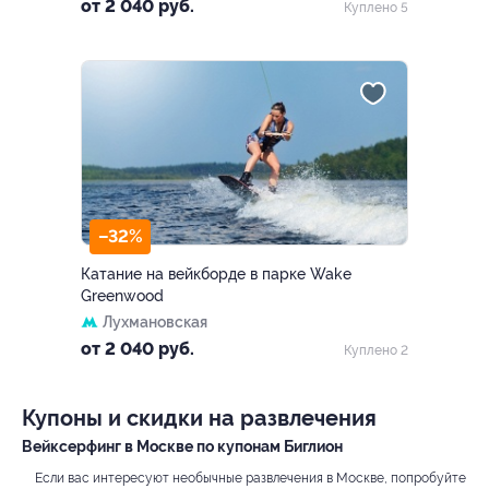
Красково, ул.
от 2 040 руб.
Куплено 5
Железнодорожная, д. 11, к. 1
–32%
Катание на вейкборде в парке Wake
Greenwood
Лухмановская
от 2 040 руб.
Куплено 2
Купоны и скидки на развлечения
Вейксерфинг в Москве по купонам Биглион
Если вас интересуют необычные развлечения в Москве, попробуйте