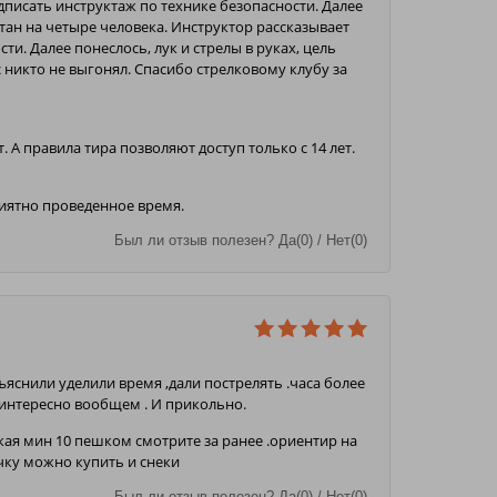
писать инструктаж по технике безопасности. Далее
итан на четыре человека. Инструктор рассказывает
ти. Далее понеслось, лук и стрелы в руках, цель
с никто не выгонял. Спасибо стрелковому клубу за
. А правила тира позволяют доступ только с 14 лет.
риятно проведенное время.
Был ли отзыв полезен? Да(0) / Нет(0)
ъяснили уделили время ,дали пострелять .часа более
 интересно вообщем . И прикольно.
ая мин 10 пешком смотрите за ранее .ориентир на
ичку можно купить и снеки
Был ли отзыв полезен? Да(0) / Нет(0)