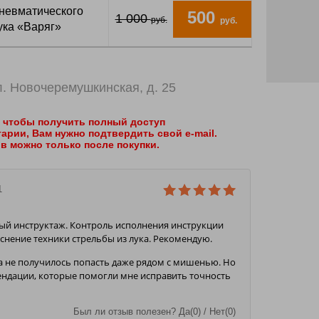
пневматического
500
1 000
руб.
руб.
ука «Варяг»
ул. Новочеремушкинская, д. 25
 чтобы получить полный доступ
арии, Вам нужно подтвердить свой e-mail.
в можно только после покупки.
34 купона
Время продаж
продано
1
ограничено!
ый инструктаж. Контроль исполнения инструкции
снение техники стрельбы из лука. Рекомендую.
ла не получилось попасть даже рядом с мишенью. Но
ендации, которые помогли мне исправить точность
Был ли отзыв полезен? Да(0) / Нет(0)