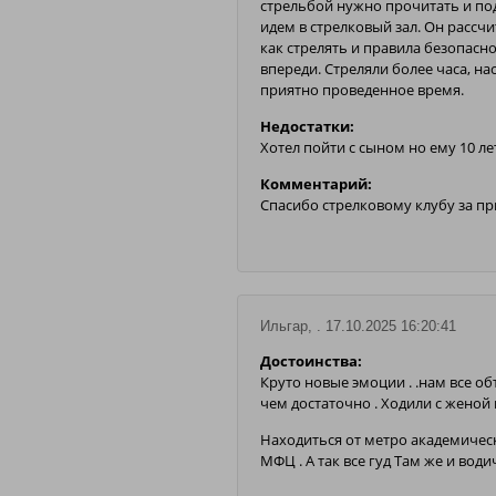
стрельбой нужно прочитать и под
идем в стрелковый зал. Он рассч
как стрелять и правила безопаснос
впереди. Стреляли более часа, на
приятно проведенное время.
Недостатки:
Хотел пойти с сыном но ему 10 лет
Комментарий:
Спасибо стрелковому клубу за п
Ильгар, . 17.10.2025 16:20:41
Достоинства:
Круто новые эмоции . .нам все об
чем достаточно . Ходили с женой
Находиться от метро академическ
МФЦ . А так все гуд Там же и вод