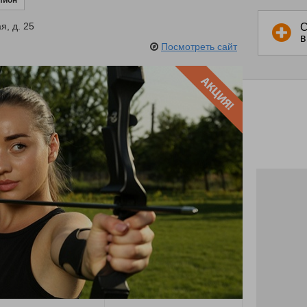
лион
я, д. 25
С
в
Посмотреть сайт