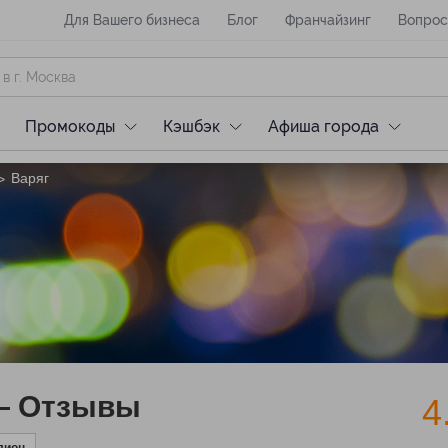
Для Вашего бизнеса
Блог
Франчайзинг
Вопрос
Промокоды
Кэшбэк
Афиша города
Варяг
>
— Отзывы
4