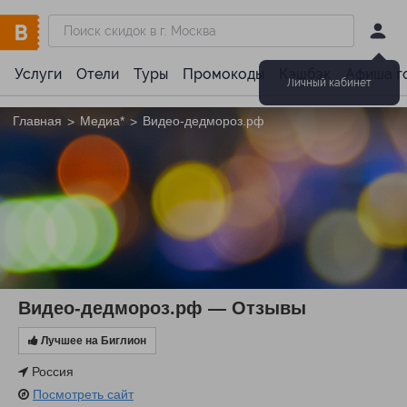
Услуги
Отели
Туры
Промокоды
Кэшбэк
Афиша г
Личный кабинет
Главная
Медиа*
Видео-дедмороз.рф
>
>
Видео-дедмороз.рф — Отзывы
Лучшее на Биглион
Россия
Посмотреть сайт