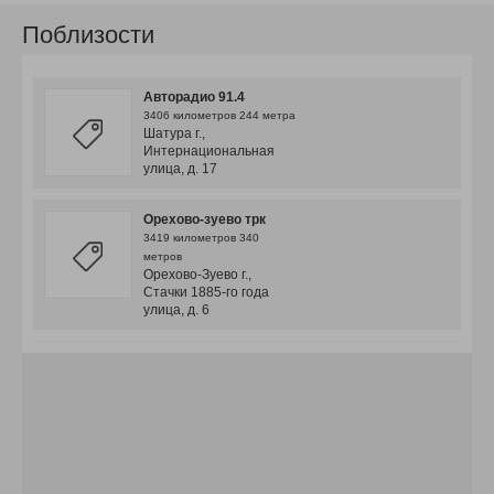
Поблизости
Авторадио 91.4
3406 километров 244 метрa
Шатура г.,
Интернациональная
улица, д. 17
Орехово-зуево трк
3419 километров 340
метров
Орехово-Зуево г.,
Стачки 1885-го года
улица, д. 6
Орехово-зуево
телерадиокомпания
3419 километров 657
метров
Орехово-Зуево г.,
Октябрьская площадь,
д. 4