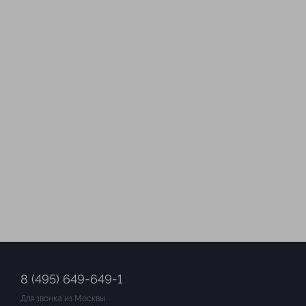
Вестник электростали
радиостанция
3447 километров 719
метров
Электросталь г., Ленина
проспект, д. 28, оф. 17
Элтелекор
3447 километров 923 метрa
Электросталь г., Ленина
проспект, д. 47А
Дубна телевизионный
канал
3451 километр 505 метров
Дубна г., Энтузиастов
улица, д. 19, корп. 1
8 (495) 649-649-1
Для звонка из Москвы