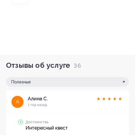
Отзывы об услуге
36
Полезные
Алина С.
★
★
★
★
★
А
1 год назад
Достоинства
Интересный квест