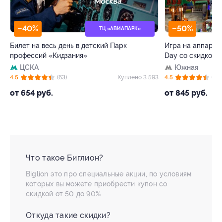
–40%
–50%
ТЦ «АВИАПАРК»
Билет на весь день в детский Парк
Игра на аппарата
профессий «Кидзания»
Day со скидкой
ЦСКА
Южная
45
4.5
(63)
Куплено 3 593
4.5
(38)
от 654 руб.
от 845 руб.
Что такое Биглион?
Biglion это про специальные акции, по условиям
которых вы можете приобрести купон со
скидкой от 50 до 90%
Откуда такие скидки?