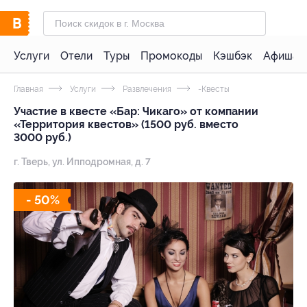
Услуги
Отели
Туры
Промокоды
Кэшбэк
Афиша 
Главная
Услуги
Развлечения
-Квесты
Участие в квесте «Бар: Чикаго» от компании
«Территория квестов» (1500 руб. вместо
3000 руб.)
г. Тверь, ул. Ипподромная, д. 7
- 50%