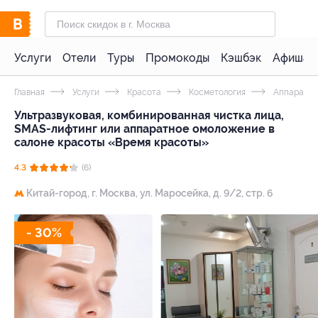
Услуги
Отели
Туры
Промокоды
Кэшбэк
Афиша 
Главная
Услуги
Красота
Косметология
Аппаратна
Ультразвуковая, комбинированная чистка лица,
SMAS-лифтинг или аппаратное омоложение в
салоне красоты «Время красоты»
4.3
(6)
Китай-город,
г. Москва, ул. Маросейка, д. 9/2, стр. 6
- 30%