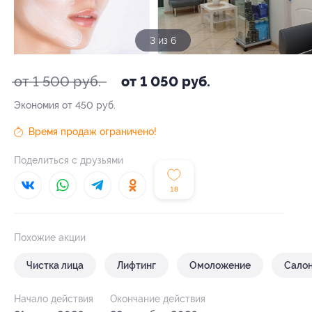
3 из 6
от 1 500 руб.
от 1 050 руб.
Экономия от 450 руб.
Время продаж ограничено!
Поделиться с друзьями
18
Похожие акции
Чистка лица
Лифтинг
Омоложение
Салон
Начало действия
Окончание действия