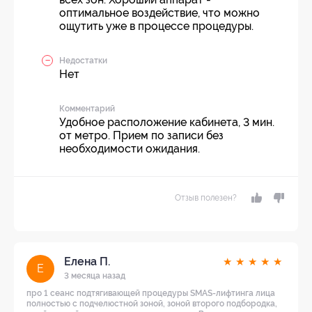
оптимальное воздействие, что можно
ощутить уже в процессе процедуры.
Недостатки
Нет
Комментарий
Удобное расположение кабинета, 3 мин.
от метро. Прием по записи без
необходимости ожидания.
Отзыв полезен?
Елена П.
★
★
★
★
★
Е
3 месяца назад
про 1 сеанс подтягивающей процедуры SMAS-лифтинга лица
полностью с подчелюстной зоной, зоной второго подбородка,