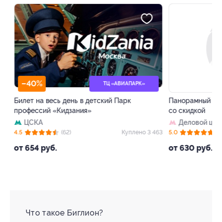
–40%
–50%
ТЦ «АВИАПАРК»
Билет на весь день в детский Парк
Панорамный рест
профессий «Кидзания»
со скидкой
ЦСКА
Деловой цент
 4
4.5
(62)
Куплено 3 463
5.0
(8)
от 654 руб.
от 630 руб.
Что такое Биглион?