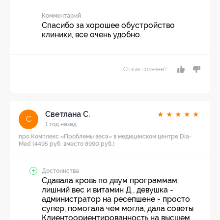
Комментарий
Спасибо за хорошее обустройство
клиники, все очень удобно.
Отзыв полезен?
Светлана С.
★
★
★
★
★
С
1 год назад
про Комплекс «Проблемы веса» в медицинском центре Dia-
Med (4495 руб. вместо 8990 руб.)
Достоинства
Сдавала кровь по двум программам:
лишний вес и витамин Д , девушка -
администратор на ресепшене - просто
супер, помогала чем могла, дала советы
Клиентоориентированность на высшем