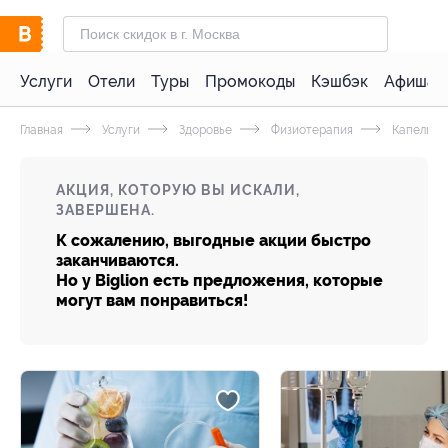
Услуги
Отели
Туры
Промокоды
Кэшбэк
Афиша 
Главная
Услуги
Здоровье
Физиотерапия
Капельни
АКЦИЯ, КОТОРУЮ ВЫ ИСКАЛИ,
ЗАВЕРШЕНА.
К сожалению, выгодные акции быстро
заканчиваются.
Но у Biglion есть предложения, которые
могут вам понравиться!