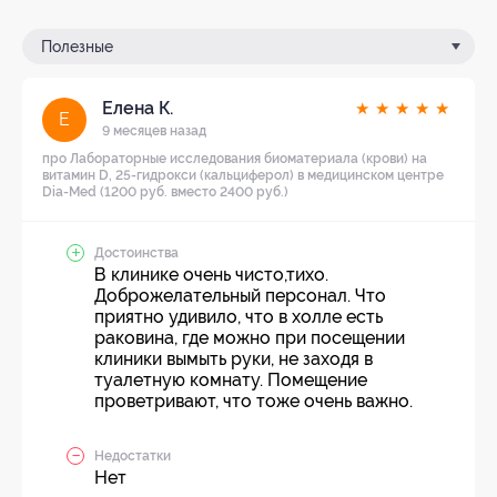
Полезные
Елена К.
★
★
★
★
★
Е
9 месяцев назад
про Лабораторные исследования биоматериала (крови) на
витамин D, 25-гидрокси (кальциферол) в медицинском центре
Dia-Med (1200 руб. вместо 2400 руб.)
Достоинства
В клинике очень чисто,тихо.
Доброжелательный персонал. Что
приятно удивило, что в холле есть
раковина, где можно при посещении
клиники вымыть руки, не заходя в
туалетную комнату. Помещение
проветривают, что тоже очень важно.
Недостатки
Нет