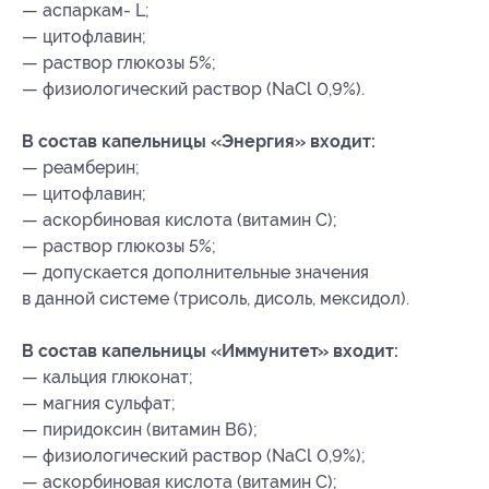
— аспаркам- L;
— цитофлавин;
— раствор глюкозы 5%;
— физиологический раствор (NaCl 0,9%).
В состав капельницы «Энергия» входит:
— реамберин;
— цитофлавин;
— аскорбиновая кислота (витамин С);
— раствор глюкозы 5%;
— допускается дополнительные значения
в данной системе (трисоль, дисоль, мексидол).
В состав капельницы «Иммунитет» входит:
— кальция глюконат;
— магния сульфат;
— пиридоксин (витамин B6);
— физиологический раствор (NaCl 0,9%);
— аскорбиновая кислота (витамин С);