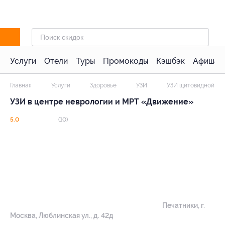
Услуги
Отели
Туры
Промокоды
Кэшбэк
Афиша 
Главная
Услуги
Здоровье
УЗИ
УЗИ щитовидной же
УЗИ в центре неврологии и МРТ «Движение»
5.0
(10)
Печатники,
г.
Москва, Люблинская ул., д. 42д