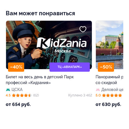
Вам может понравиться
–40%
–50%
ТЦ «АВИАПАРК»
Билет на весь день в детский Парк
Панорамный рест
профессий «Кидзания»
со скидкой
ЦСКА
Деловой цент
 4
4.5
(62)
Куплено 3 462
5.0
(8)
от 654 руб.
от 630 руб.