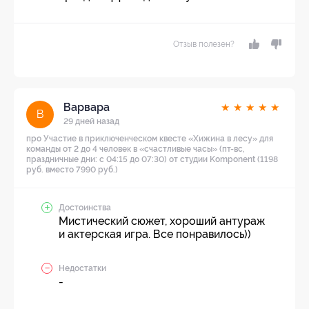
Отзыв полезен?
Варвара
★
★
★
★
★
В
29 дней назад
про Участие в приключенческом квесте «Хижина в лесу» для
команды от 2 до 4 человек в «счастливые часы» (пт-вс,
праздничные дни: с 04:15 до 07:30) от студии Komponent (1198
руб. вместо 7990 руб.)
Достоинства
Мистический сюжет, хороший антураж
и актерская игра. Все понравилось))
Недостатки
-