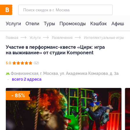
Услуги
Отели
Туры
Промокоды
Кэшбэк
Афиша 
Главная
Услуги
Развлечения
Интеллектуальные игры
Участие в перформанс-квесте «Цирк: игра
на выживание» от студии Komponent
5.0
(12)
Фонвизинская,
г. Москва, ул. Академика Комарова, д. 3а
всего 2 адреса
- 85%