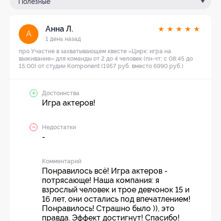
Полезные
Анна Л.
★
★
★
★
★
А
1 день назад
про Участие в захватывающем квесте «Цирк: игра на
выживание» для команды от 2 до 4 человек (пн-чт: с 08:45 до
15:00) от студии Komponent (1957 руб. вместо 6990 руб.)
Достоинства
Игра актеров!
Недостатки
-
Комментарий
Понравилось всё! Игра актеров -
потрясающе! Наша компания: я
взрослый человек и трое девчонок 15 и
16 лет, они остались под впечатлением!
Понравилось! Страшно было )), это
правда. Эффект достигнут! Спасибо!