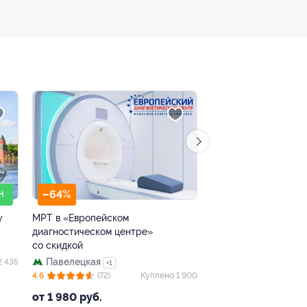
–64%
–64%
Н
у
МРТ в «Европейском
МРТ в «Европейско
диагностическом центре»
диагностическом це
со скидкой
со скидкой
Павелецкая
Цветной бульвар
2 435
+1
4.6
(72)
Куплено 1 900
4.8
(47)
от 1 980 руб.
от 1 980 руб.