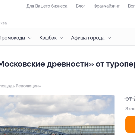
Для Вашего бизнеса
Блог
Франчайзинг
Воп
Промокоды
Кэшбэк
Афиша города
«Московские древности» от туроп
 «Площадь Революции»
от 
Экон