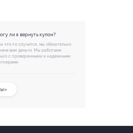
огу ли я вернуть купон?
и что-то случится, мы обязательно
рнем вам деньги. Мы работаем
лько с проверенными и надежными
ртнерами
ты»