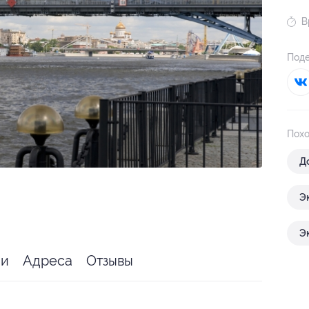
В
Поде
Похо
Д
Э
Э
ии
Адреса
Отзывы