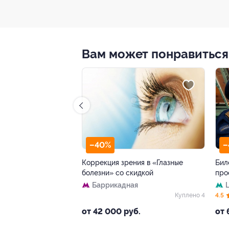
Вам может понравиться
–40%
–
аквапарке «Фэнтази
Коррекция зрения в «Глазные
Бил
кой
болезни» со скидкой
про
Баррикадная
51)
Куплено 8 123
Куплено 4
4.5
от 42 000 руб.
от 