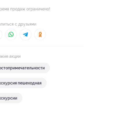
ремя продаж ограничено!
литься с друзьями
жие акции
остопримечательности
кскурсия пешеходная
кскурсии