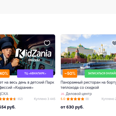
40%
–50%
ТЦ «АВИАПАРК»
ЗАПИСАТЬСЯ ОНЛАЙ
ет на весь день в детский Парк
Панорамный ресторан на борт
фессий «Кидзания»
теплохода со скидкой
ЦСКА
Деловой центр
(62)
Куплено 3 445
5.0
(8)
Куплено 
654 руб.
от 630 руб.