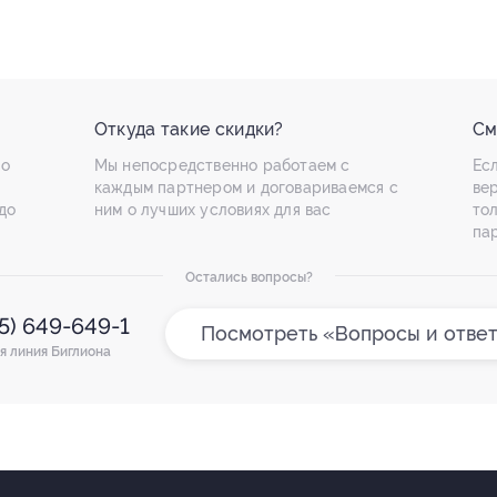
Откуда такие скидки?
См
по
Мы непосредственно работаем с
Есл
каждым партнером и договариваемся с
ве
до
ним о лучших условиях для вас
то
па
Остались вопросы?
95) 649-649-1
Посмотреть «Вопросы и отве
я линия Биглиона