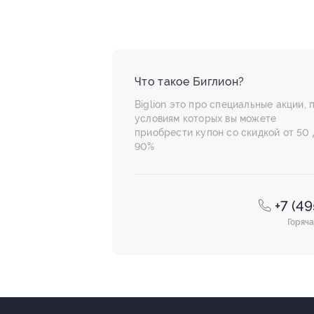
Что такое Биглион?
Biglion это про специальные акции, 
условиям которых вы можете
приобрести купон со скидкой от 50 
90%
+7 (4
Горяча