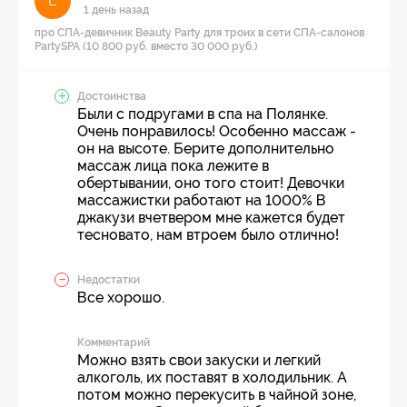
Е
1 день назад
про СПА-девичник Beauty Party для троих в сети СПА-салонов
PartySPA (10 800 руб. вместо 30 000 руб.)
Достоинства
Были с подругами в спа на Полянке.
Очень понравилось! Особенно массаж -
он на высоте. Берите дополнительно
массаж лица пока лежите в
обертывании, оно того стоит! Девочки
массажистки работают на 1000% В
джакузи вчетвером мне кажется будет
тесновато, нам втроем было отлично!
Недостатки
Все хорошо.
Комментарий
Можно взять свои закуски и легкий
алкоголь, их поставят в холодильник. А
потом можно перекусить в чайной зоне,