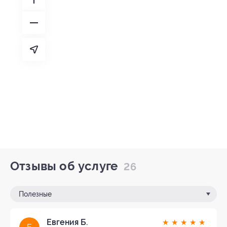
Отзывы об услуге
26
Полезные
Евгения Б.
★
★
★
★
★