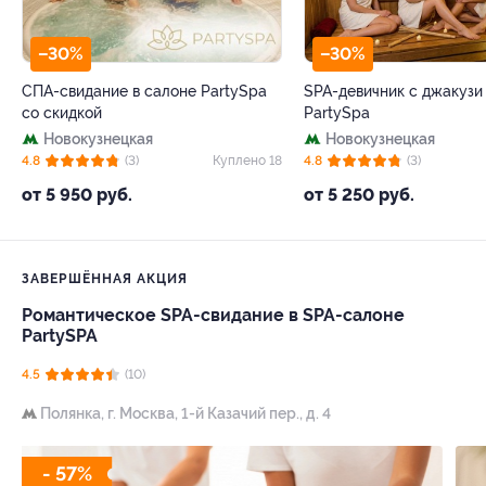
–30%
–30%
СПА-свидание в салоне PartySpa
SPA-девичник с джакузи
со скидкой
PartySpa
Новокузнецкая
Новокузнецкая
4.8
(3)
Куплено 18
4.8
(3)
от 5 950 руб.
от 5 250 руб.
ЗАВЕРШЁННАЯ АКЦИЯ
Романтическое SPA-свидание в SPA-салоне
PartySPA
4.5
(10)
Полянка,
г. Москва, 1-й Казачий пер., д. 4
- 57%