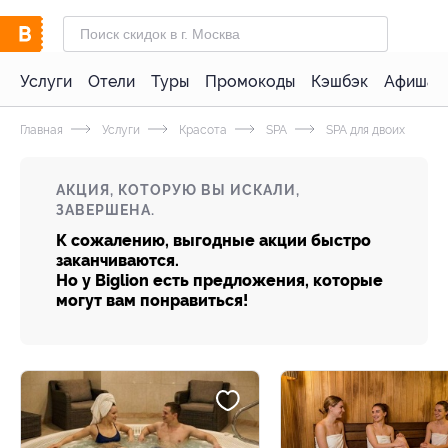
Услуги
Отели
Туры
Промокоды
Кэшбэк
Афиша 
Главная
Услуги
Красота
SPA
SPA для двоих
АКЦИЯ, КОТОРУЮ ВЫ ИСКАЛИ,
ЗАВЕРШЕНА.
К сожалению, выгодные акции быстро
заканчиваются.
Но у Biglion есть предложения, которые
могут вам понравиться!