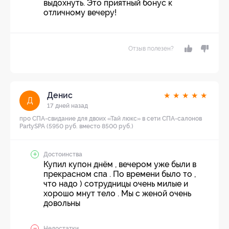
выдохнуть. Это приятный бонус к
отличному вечеру!
Отзыв полезен?
Денис
★
★
★
★
★
Д
17 дней назад
про СПА-свидание для двоих «Тай люкс» в сети СПА-салонов
PartySPA (5950 руб. вместо 8500 руб.)
Достоинства
Купил купон днём , вечером уже были в
прекрасном спа . По времени было то ,
что надо ) сотрудницы очень милые и
хорошо мнут тело . Мы с женой очень
довольны
Недостатки