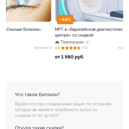
–64%
–40%
МРТ в «Европейском диагностическом
Билет на весь де
центре» со скидкой
профессий «Кид
Павелецкая
ЦСКА
+1
 4
4.6
(72)
Куплено 1 918
4.5
(64)
от 1 980 руб.
от 654 руб.
Что такое Биглион?
Biglion это про специальные акции, по условиям
которых вы можете приобрести купон со
скидкой от 50 до 90%
Откуда такие скидки?