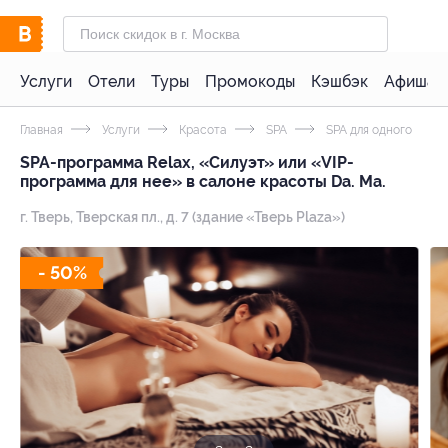
Услуги
Отели
Туры
Промокоды
Кэшбэк
Афиша 
Главная
Услуги
Красота
SPA
SPA для одного
SPA-программа Relax, «Силуэт» или «VIP-
программа для нее» в салоне красоты Da. Ma.
г. Тверь, Тверская пл., д. 7 (здание «Тверь Plaza»)
- 50%