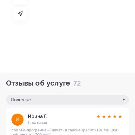
Отзывы об услуге
72
Полезные
Ирина Г.
★
★
★
★
★
И
1 год назад
про SPA-программа «Силуэт» в салоне красоты Da. Ma. (850
руб. вместо 1700 руб.)