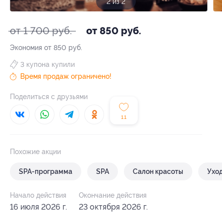
2 из 2
от 1 700 руб.
от 850 руб.
Экономия от 850 руб.
3 купона купили
Время продаж ограничено!
Поделиться с друзьями
11
Похожие акции
SPA-программа
SPA
Салон красоты
Уход
Начало действия
Окончание действия
16 июля 2026 г.
23 октября 2026 г.