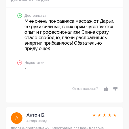
Достоинства
Мне очень понравился массаж от Дарьи,
её руки сильные, в них прям чувствуется
опыт и профессионализм Спине сразу
стало свободно, плечи расправились,
энергии прибавилось! Обязательно
приду ещё))
Недостатки
-
Отзыв полезен?
Антон Б.
★
★
★
★
★
А
4 года назад
про SPA-программа «VIP-программа для нее» в салоне