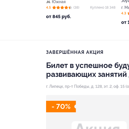
Joy
Южная
г. М
4.5
(38)
Куплено 18 348
4.3
от 845 руб.
от 
ЗАВЕРШЁННАЯ АКЦИЯ
Билет в успешное буд
развивающих занятий 
г. Липецк, пр-т Победы, д. 128, эт. 2, оф. 
- 70%