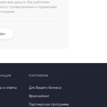
рнем вам деньги. Мы работаем
лько с проверенными и надежными
ртнерами
ты»
МАЦИЯ
ПАРТНЕРАМ
ы и ответы
Для Вашего бизнеса
Франчайзинг
Партнерская программа