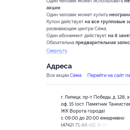
Один человек может использовать
не
акции
.
Один человек может купить
неограни
Купон действует
на все групповые 
развивающем центре Сёма.
Один абонемент действует
на 8 зан
Обязательна
предварительная запис
Свернуть
Адресa
Все акции
Сёма
Перейти на сайт п
г. Липецк, пр-т Победы, д. 128, эт
оф. 15 (ост. Памятник Танкиста
ЖК Ворота города)
с 09:00 до 20:00 ежедневно
(4742) 71-66-02, 8-904-282-66