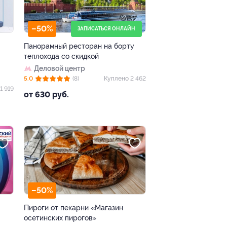
–50%
ЗАПИСАТЬСЯ ОНЛАЙН
Панорамный ресторан на борту
теплохода со скидкой
Деловой центр
5.0
(8)
Куплено 2 462
1 919
от 630 руб.
–50%
Пироги от пекарни «Магазин
осетинских пирогов»