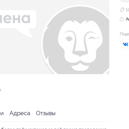
1
А
Поде
я
ии
Адреса
Отзывы