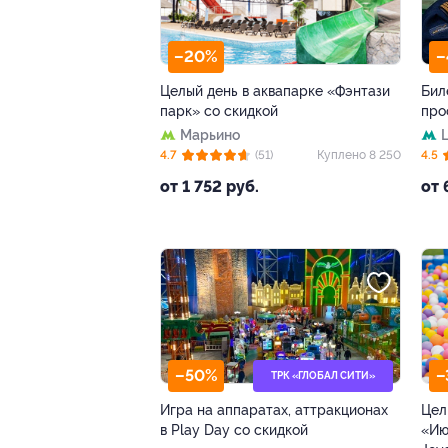
–20%
–
Целый день в аквапарке «Фэнтази
Бил
парк» со скидкой
про
Марьино
4.7
(51)
Куплено 8 250
4.5
от 1 752 руб.
от 
–50%
–
ТРК «ГЛОБАЛ СИТИ»
Игра на аппаратах, аттракционах
Цел
в Play Day со скидкой
«Ию