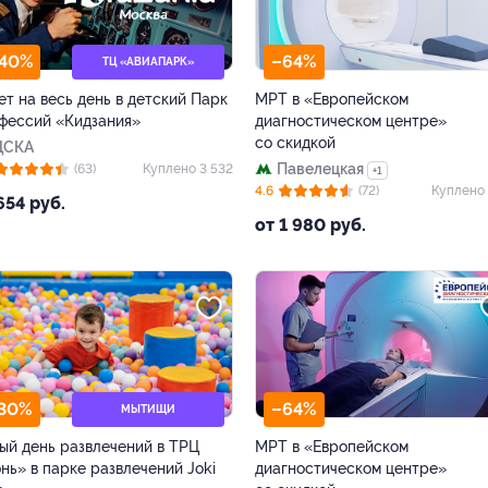
40%
–64%
ТЦ «АВИАПАРК»
ет на весь день в детский Парк
МРТ в «Европейском
фессий «Кидзания»
диагностическом центре»
со скидкой
ЦСКА
Павелецкая
(63)
Куплено 3 532
+1
4.6
(72)
Куплено 
654 руб.
от 1 980 руб.
30%
–64%
МЫТИЩИ
ый день развлечений в ТРЦ
МРТ в «Европейском
нь» в парке развлечений Joki
диагностическом центре»