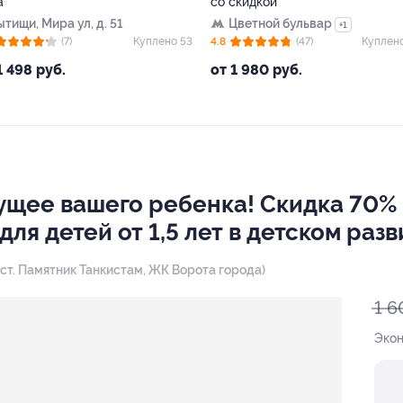
a
со скидкой
ытищи, Мира ул, д. 51
Цветной бульвар
+1
(7)
Куплено 53
4.8
(47)
Куплен
1 498 руб.
от 1 980 руб.
ущее вашего ребенка! Скидка 70%
для детей от 1,5 лет в детском ра
15 (ост. Памятник Танкистам, ЖК Ворота города)
1 6
Эко