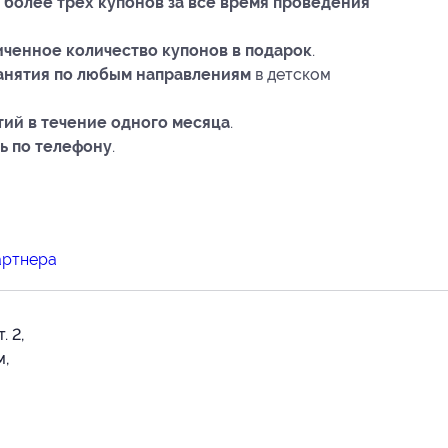
 более трёх купонов за всё время проведения
ченное количество купонов в подарок
.
занятия по любым направлениям
в детском
ятий в течение одного месяца
.
ь по телефону
.
артнера
. 2,
м,
-02