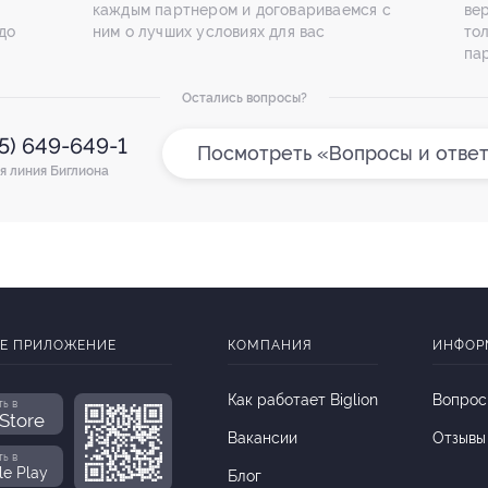
каждым партнером и договариваемся с
ве
до
ним о лучших условиях для вас
то
па
Остались вопросы?
95) 649-649-1
Посмотреть «Вопросы и отве
я линия Биглиона
Е ПРИЛОЖЕНИЕ
КОМПАНИЯ
ИНФОР
Как работает Biglion
Вопрос
ть в
Store
Вакансии
Отзывы
ть в
le Play
Блог