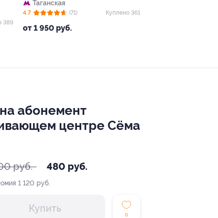
Таганская
4.7
(71)
Куплено 361
о 389
от 1 950 руб.
 на абонемент
звивающем центре Сёма
00 руб.
480 руб.
номия
1 120 руб.
Купить
0