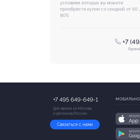
условиям которых вы можете
приобрести купон со скидкой от 50 
90%
+7 (4
Горяча
+7 495 649-649-1
МОБИЛЬНО
Для звонка из Москвы
и регионов России
загрузи
App 
Связаться с нами
загрузи
Goog