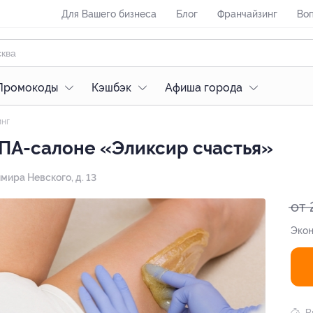
Для Вашего бизнеса
Блог
Франчайзинг
Воп
Промокоды
Кэшбэк
Афиша города
нг
СПА-салоне «Эликсир счастья»
имира Невского, д. 13
от 
Экон