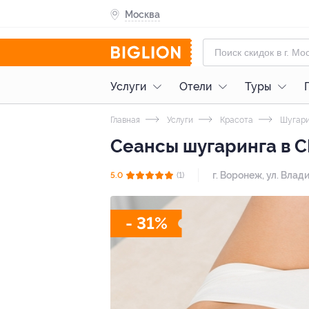
Москва
Услуги
Отели
Туры
Главная
Услуги
Красота
Шугари
Сеансы шугаринга в 
г. Воронеж, ул. Влад
5.0
(1)
- 31%