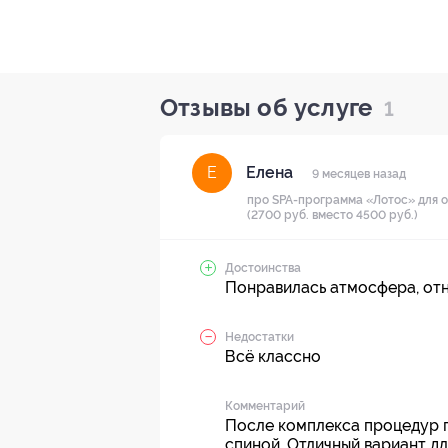
Отзывы об услуге
1
Елена
Е
9 месяцев назад
про SPA-программа «Лотос» для о
(2700 руб. вместо 4500 руб.)
Достоинства
Понравилась атмосфера, от
Недостатки
Всё классно
Комментарий
После комплекса процедур п
спиной. Отличный вариант дл