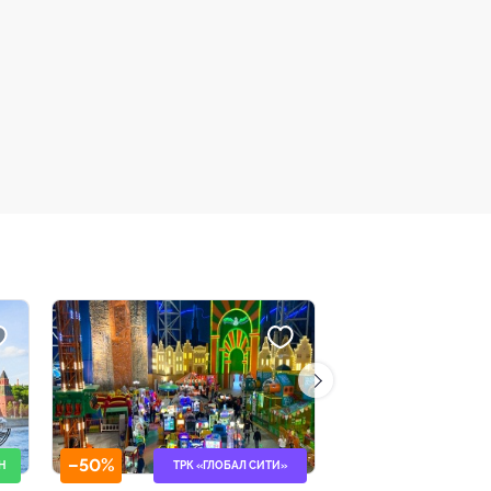
–30%
–64%
ТИ»
МЫТИЩИ