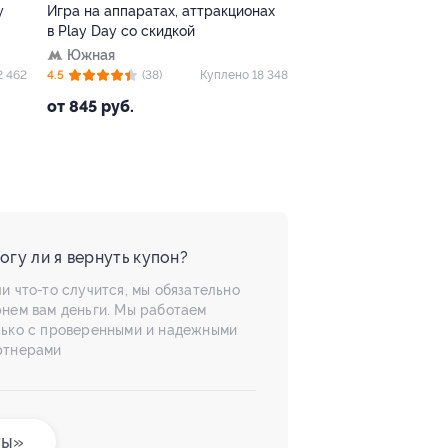
онах
Целый день развлечений в ТРЦ
МРТ в «Европейск
«Июнь» в парке развлечений Joki
диагностическом 
Joya
со скидкой
г. Мытищи, Мира ул, д. 51
Цветной бульва
 18 348
4.3
(7)
Куплено 53
4.8
(47)
от 1 498 руб.
от 1 980 руб.
огу ли я вернуть купон?
и что-то случится, мы обязательно
рнем вам деньги. Мы работаем
лько с проверенными и надежными
ртнерами
ты»