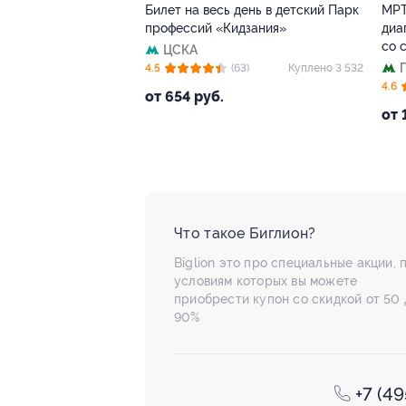
ь день в детский Парк
МРТ в «Европейском
П
Кидзания»
диагностическом центре»
т
со скидкой
Павелецкая
(63)
Куплено 3 532
5.
+1
4.6
(72)
Куплено 1 919
о
от 1 980 руб.
Что такое Биглион?
Biglion это про специальные акции, 
условиям которых вы можете
приобрести купон со скидкой от 50 
90%
+7 (4