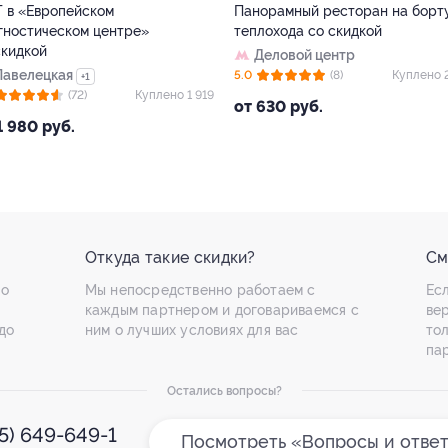
анорамный ресторан на борту
Игра на аппаратах, аттракци
еплохода со скидкой
в Play Day со скидкой
Деловой центр
Южная
0
(8)
Куплено 2 462
4.5
(38)
Куплено
т 630 руб.
от 845 руб.
Откуда такие скидки?
См
по
Мы непосредственно работаем с
Есл
каждым партнером и договариваемся с
ве
до
ним о лучших условиях для вас
то
па
Остались вопросы?
95) 649-649-1
Посмотреть «Вопросы и отве