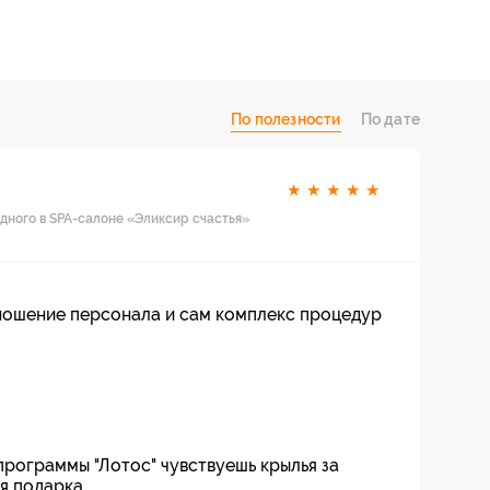
По полезности
По дате
★
★
★
★
★
дного в SPA-салоне «Эликсир счастья»
ношение персонала и сам комплекс процедур
рограммы "Лотос" чувствуешь крылья за
я подарка.