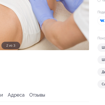
В
Поде
Похо
3 из 3
Ш
Ш
Д
С
ии
Адреса
Отзывы