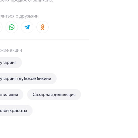
ремя продаж ограничено!
литься с друзьями
жие акции
угаринг
угаринг глубокое бикини
епиляция
Сахарная депиляция
алон красоты