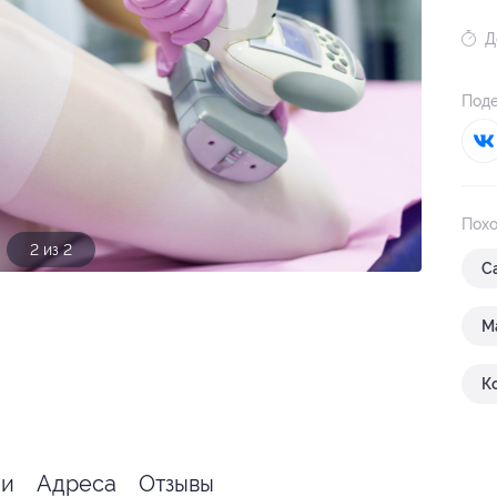
Д
Поде
Похо
1 из 2
С
М
К
я
ии
Адреса
Отзывы