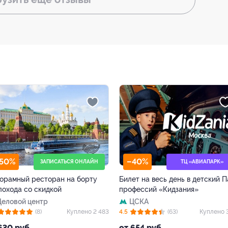
–40%
–64%
ТЦ «АВИАПАРК»
лет на весь день в детский Парк
МРТ в «Европейском
офессий «Кидзания»
диагностическом центре»
со скидкой
ЦСКА
Павелецкая
(63)
Куплено 3 582
+1
4.6
(72)
Куплено
 654 руб.