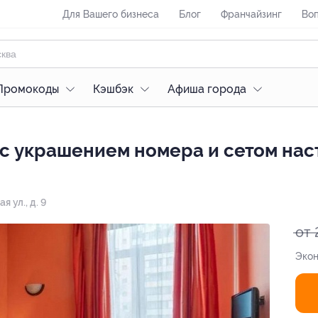
Для Вашего бизнеса
Блог
Франчайзинг
Воп
Промокоды
Кэшбэк
Афиша города
с украшением номера и сетом наст
 ул., д. 9
от 
Экон