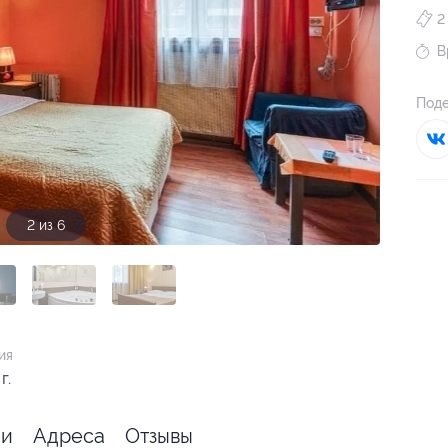
2
В
Поде
3 из 6
ия
г.
ии
Адреса
Отзывы