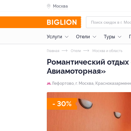
Москва
Услуги
Отели
Туры
Главная
Отели
Москва и область
Романтический отдых 
Авиамоторная»
Лефортово,
г. Москва, Красноказарменная
- 30%