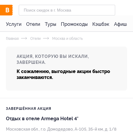
Услуги
Отели
Туры
Промокоды
Кэшбэк
Афиша 
Главная
Отели
Москва и область
АКЦИЯ, КОТОРУЮ ВЫ ИСКАЛИ,
ЗАВЕРШЕНА.
К сожалению, выгодные акции быстро
заканчиваются.
ЗАВЕРШЁННАЯ АКЦИЯ
Отдых в отеле Armega Hotel 4*
Московская обл., г.о. Домодедово, А-105, 35-й км, д. 1/8