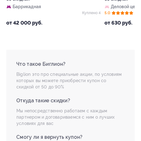
Баррикадная
Деловой цент
19
Куплено 4
5.0
(8)
от 42 000 руб.
от 630 руб.
Что такое Биглион?
Biglion это про специальные акции, по условиям
которых вы можете приобрести купон со
скидкой от 50 до 90%
Откуда такие скидки?
Мы непосредственно работаем с каждым
партнером и договариваемся с ним о лучших
условиях для вас
Смогу ли я вернуть купон?