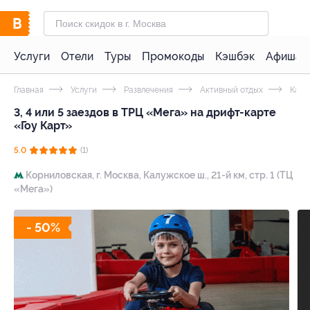
Услуги
Отели
Туры
Промокоды
Кэшбэк
Афиша 
Главная
Услуги
Развлечения
Активный отдых
Карт
3, 4 или 5 заездов в ТРЦ «Мега» на дрифт-карте
«Гоу Карт»
5.0
(1)
Корниловская,
г. Москва, Калужское ш., 21-й км, стр. 1 (ТЦ
«Мега»)
- 50%