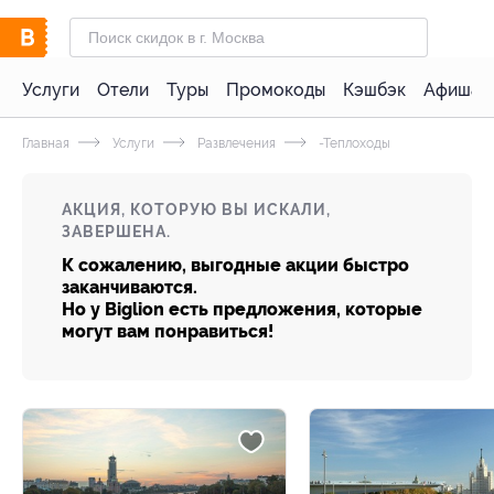
Услуги
Отели
Туры
Промокоды
Кэшбэк
Афиша 
Главная
Услуги
Развлечения
-Теплоходы
АКЦИЯ, КОТОРУЮ ВЫ ИСКАЛИ,
ЗАВЕРШЕНА.
К сожалению, выгодные акции быстро
заканчиваются.
Но у Biglion есть предложения, которые
могут вам понравиться!