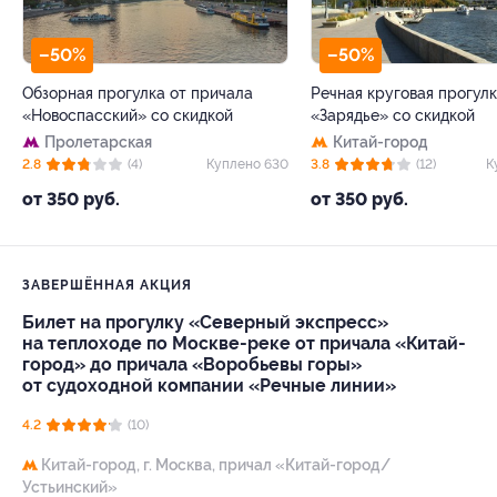
–50%
–50%
Обзорная прогулка от причала
Речная круговая прогулк
«Новоспасский» со скидкой
«Зарядье» со скидкой
Пролетарская
Китай-город
2.8
(4)
Куплено 630
3.8
(12)
К
от 350 руб.
от 350 руб.
ЗАВЕРШЁННАЯ АКЦИЯ
Билет на прогулку «Северный экспресс»
на теплоходе по Москве-реке от причала «Китай-
город» до причала «Воробьевы горы»
от судоходной компании «Речные линии»
4.2
(10)
Китай-город,
г. Москва, причал «Китай-город/
Устьинский»