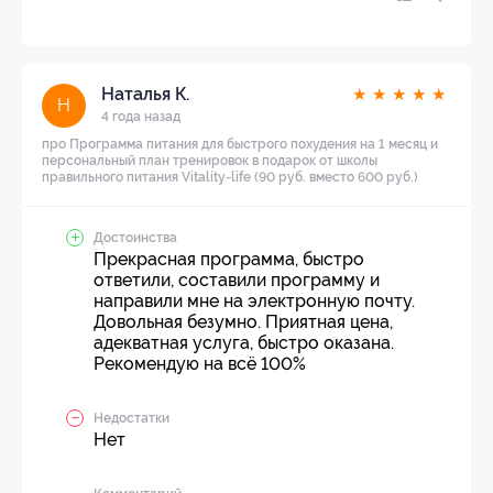
Наталья К.
★
★
★
★
★
Н
4 года назад
про Программа питания для быстрого похудения на 1 месяц и
персональный план тренировок в подарок от школы
правильного питания Vitality-life (90 руб. вместо 600 руб.)
Достоинства
Прекрасная программа, быстро
ответили, составили программу и
направили мне на электронную почту.
Довольная безумно. Приятная цена,
адекватная услуга, быстро оказана.
Рекомендую на всё 100%
Недостатки
Нет