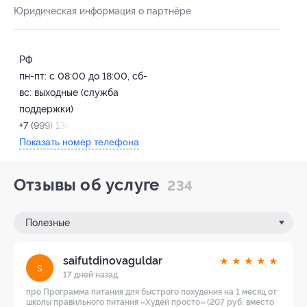
Юридическая информация о партнёре
РФ
пн-пт: с 08:00 до 18:00, сб-
вс: выходные (служба
поддержки)
+7 (999) 134-13-56
Показать номер телефона
Отзывы об услуге
234
Полезные
saifutdinovaguldar
★
★
★
★
★
s
17 дней назад
про Программа питания для быстрого похудения на 1 месяц от
школы правильного питания «Худей просто» (207 руб. вместо