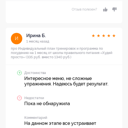
Отзыв полезен?
Ирина Б.
★
★
★
★
★
И
1 месяц назад
про Индивидуальный план тренировок и программа по
похудению на 1 месяц от школы правильного питания «Худей
просто» (335 руб. вместо 1340 руб.)
Достоинства
Интересное меню, не сложные
упражнения. Надеюсь будет результат.
Недостатки
Пока не обнаружила
Комментарий
На данном этапе все устраивает