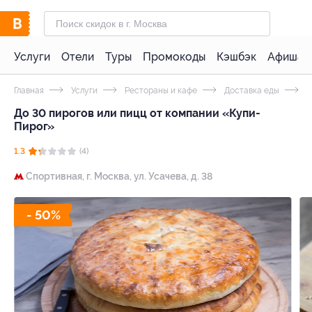
Услуги
Отели
Туры
Промокоды
Кэшбэк
Афиша 
Главная
Услуги
Рестораны и кафе
Доставка еды
П
До 30 пирогов или пицц от компании «Купи-
Пирог»
1.3
(4)
Спортивная,
г. Москва, ул. Усачева, д. 38
- 50%