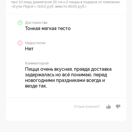
про 10 пицц диаметром 35 см и 2 пиццы в подарок от компании
«Купи-Пирог» (3315 руб. вместо 8500 руб.)
Достоинства
Тонкая мягкая тесто
Недостатки
Нет
Комментарий
Пицца очень вкусная, правда доставка
задержалась но всё понимаю, перед
новогодними праздниками всегда и
везде так,
Отзыв полезен?