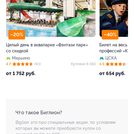
–40%
–5
ТЦ «АВИАПАРК»
зи парк»
Билет на весь день в детский Парк
Игра 
профессий «Кидзания»
Day с
ЦСКА
Юж
Куплено 8 383
4.5
(63)
Куплено 3 622
4.5
от 654 руб.
от 84
Что такое Биглион?
Biglion это про специальные акции, по условиям
которых вы можете приобрести купон со