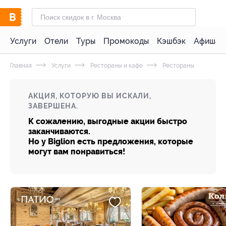
Услуги
Отели
Туры
Промокоды
Кэшбэк
Афиша 
Главная
Услуги
Рестораны и кафе
Рестораны
АКЦИЯ, КОТОРУЮ ВЫ ИСКАЛИ,
ЗАВЕРШЕНА.
К сожалению, выгодные акции быстро
заканчиваются.
Но у Biglion есть предложения, которые
могут вам понравиться!