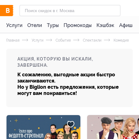
Услуги
Отели
Туры
Промокоды
Кэшбэк
Афиша 
Главная
Услуги
События
Спектакли
Комедия
АКЦИЯ, КОТОРУЮ ВЫ ИСКАЛИ,
ЗАВЕРШЕНА.
К сожалению, выгодные акции быстро
заканчиваются.
Но у Biglion есть предложения, которые
могут вам понравиться!