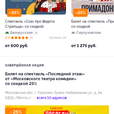
–25%
–25%
Спектакль «Сказ про Федота
Билет на спектакль «П
Стрельца» со скидкой
со скидкой
Белорусская
Серпуховская
+5
5.0
(6)
Куплено 48
от 600 руб.
от 1 275 руб.
ЗАВЕРШЁННАЯ АКЦИЯ
Билет на спектакль «Последний этаж»
от «Московского театра комедии»
со скидкой 25%
Московская обл., г. Орехово-Зуево, Набережная ул., д. 9а
(ЦКД «Мечта»)
всего 10 адресов
- 25%