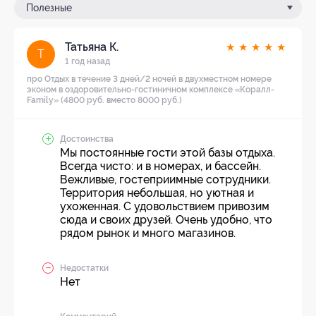
Полезные
Татьяна К.
★
★
★
★
★
Т
1 год назад
про Отдых в течение 3 дней/2 ночей в двухместном номере
эконом в оздоровительно-гостиничном комплексе «Коралл-
Family» (4800 руб. вместо 8000 руб.)
Достоинства
Мы постоянные гости этой базы отдыха.
Всегда чисто: и в номерах, и бассейн.
Вежливые, гостеприимные сотрудники.
Территория небольшая, но уютная и
ухоженная. С удовольствием привозим
сюда и своих друзей. Очень удобно, что
рядом рынок и много магазинов.
Недостатки
Нет