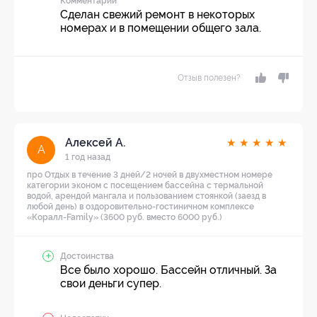
Комментарий
Сделан свежий ремонт в некоторых
номерах и в помещении общего зала.
Отзыв полезен?
Алексей А.
★
★
★
★
★
А
1 год назад
про Отдых в течение 3 дней/2 ночей в двухместном номере
категории эконом с посещением бассейна с термальной
водой, арендой мангала и пользованием стоянкой (заезд в
любой день) в оздоровительно-гостиничном комплексе
«Коралл-Family» (3600 руб. вместо 6000 руб.)
Достоинства
Все было хорошо. Бассейн отличный. За
свои деньги супер.