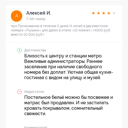
Алексей И.
★
★
★
★
★
А
7 лет назад
про Проживание в течение 5 дней/4 ночей в двухместном
номере «Пушкин» для двоих в отеле «15 комнат» (4500 руб.
вместо 10 000 руб.)
Достоинства
Близость к центру и станции метро.
Вежливые администраторы. Раннее
заселение при наличие свободного
номера без доплат. Уютная общая кухня-
гостиная с видом на улицу и музей.
Недостатки
Постельное бельё можно бы посвежее и
матрас был продавлен. И не застилать
кровать покрывалом, сомнительный
свежести.
Комментарий