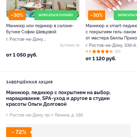
–30%
–30%
ЗАПИСАТЬСЯ ОНЛАЙН
ЗАПИСАТЬС
Маникюр или педикюр в салоне-
Маникюр и smart-педик
бутике Софии Шевцовой
с покрытием гель-лаком
от мастера Беллы Прихо
г. Ростов-на-Дону,
Шаумяна ул, д. 47в
г. Ростов-на-Дону, 339-й
Куплено 16
Стрелковой Дивизии ул, д
4.4
(10)
от 1 050 руб.
от 1 120 руб.
ЗАВЕРШЁННАЯ АКЦИЯ
Маникюр, педикюр с покрытием на выбор,
наращивание, SPA-уход и другое в студии
красоты Ольги Долговой
г. Ростов-на-Дону, пр-т Ленина, д. 186
- 72%