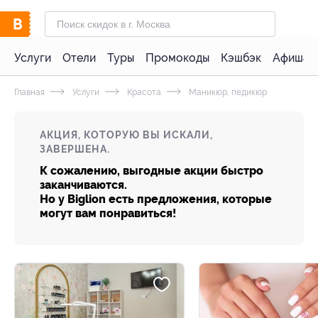
Услуги
Отели
Туры
Промокоды
Кэшбэк
Афиша 
Главная
Услуги
Красота
Маникюр, педикюр
АКЦИЯ, КОТОРУЮ ВЫ ИСКАЛИ,
ЗАВЕРШЕНА.
К сожалению, выгодные акции быстро
заканчиваются.
Но у Biglion есть предложения, которые
могут вам понравиться!