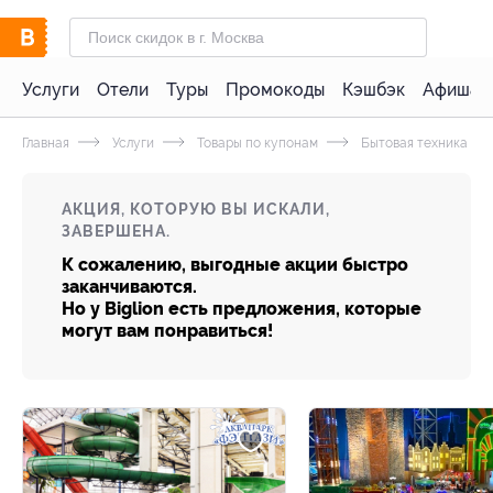
Услуги
Отели
Туры
Промокоды
Кэшбэк
Афиша 
Главная
Услуги
Товары по купонам
Бытовая техника и э
АКЦИЯ, КОТОРУЮ ВЫ ИСКАЛИ,
ЗАВЕРШЕНА.
К сожалению, выгодные акции быстро
заканчиваются.
Но у Biglion есть предложения, которые
могут вам понравиться!