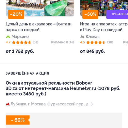
–20%
–50%
ТРК «ГЛОБ
Целый день в аквапарке «Фэнтази
Игра на аппаратах, атт
парк» со скидкой
в Play Day со скидкой
Марьино
Южная
4.7
(51)
Куплено 8 341
4.5
(38)
Ку
от 1 752 руб.
от 845 руб.
ЗАВЕРШЁННАЯ АКЦИЯ
Очки виртуальной реальности Bobovr
3D z3 от интернет-магазина Helmetvr.ru (1078 руб.
вместо 3480 руб.)
Лубянка,
г. Москва, Фуркасовский пер., д. 3
- 69%