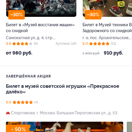
–30%
–30%
Билет в «Музей восстания машин»
Билет в Музей техники 
со скидкой
Задорожного со скидкой
Самокатная ул, д. 4, стр.
г. о, пос. Архангельское,
34
Ильинское ш, д. 8, стр. 8
3.9
(6)
Куплено 145
5.0
(13)
от 980 руб.
910 руб.
1 300 руб.
ЗАВЕРШЁННАЯ АКЦИЯ
Билет в музей советской игрушки «Прекрасное
далёко»
5.0
(4)
Спортивная,
г. Москва, Большая Пироговская ул., д. 53
- 50%