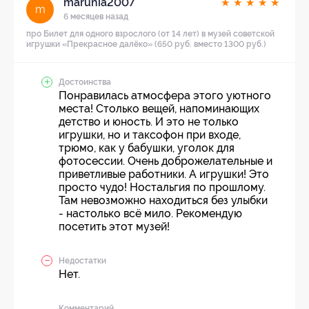
marunia2007
★
★
★
★
★
m
6 месяцев назад
про Билет для одного взрослого (от 14 лет) в музей советской
игрушки «Прекрасное далёко» (650 руб. вместо 1300 руб.)
Достоинства
Понравилась атмосфера этого уютного
места! Столько вещей, напоминающих
детство и юность. И это не только
игрушки, но и таксофон при входе,
трюмо, как у бабушки, уголок для
фотосессии. Очень доброжелательные и
приветливые работники. А игрушки! Это
просто чудо! Ностальгия по прошлому.
Там невозможно находиться без улыбки
- настолько всё мило. Рекомендую
посетить этот музей!
Недостатки
Нет.
Комментарий