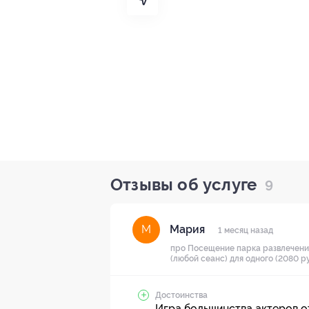
Отзывы об услуге
9
Мария
М
1 месяц назад
про Посещение парка развлечени
(любой сеанс) для одного (2080 р
Достоинства
Игра большинства актеров от