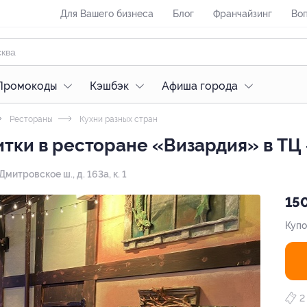
Для Вашего бизнеса
Блог
Франчайзинг
Воп
Промокоды
Кэшбэк
Афиша города
Рестораны
Кухни разных стран
итки в ресторане «Визардия» в ТЦ
 Дмитровское ш., д. 163а, к. 1
150
Купо
2