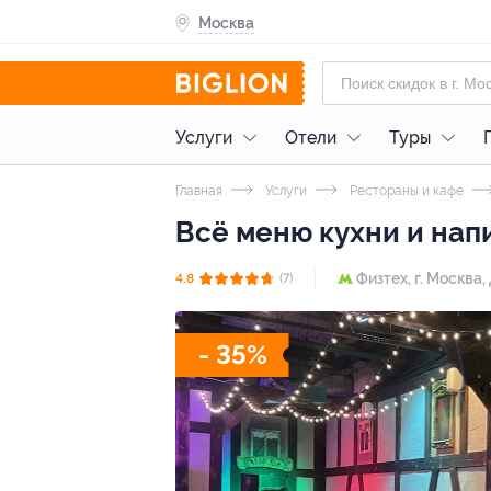
Москва
Услуги
Отели
Туры
Главная
Услуги
Рестораны и кафе
Всё меню кухни и нап
Физтех,
г. Москва,
4.8
(7)
- 35%