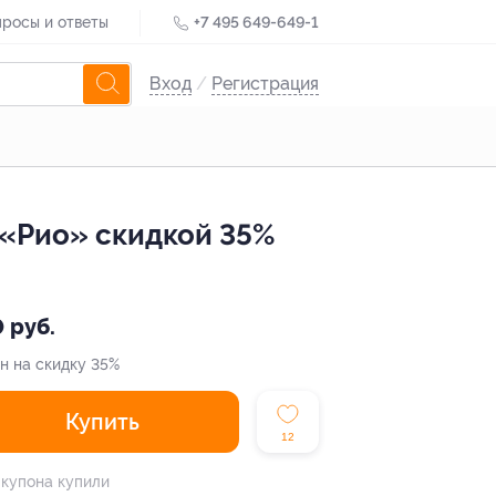
росы и ответы
+7 495 649-649-1
Вход
/
Регистрация
 «Рио» скидкой 35%
 руб.
н на скидку 35%
Купить
12
 купона купили