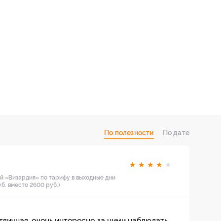
По полезности
По дате
★
★
★
★
★
й «Визардия» по тарифу в выходные дни
уб. вместо 2600 руб.)
личная, очень интересно за ними наблюдать.