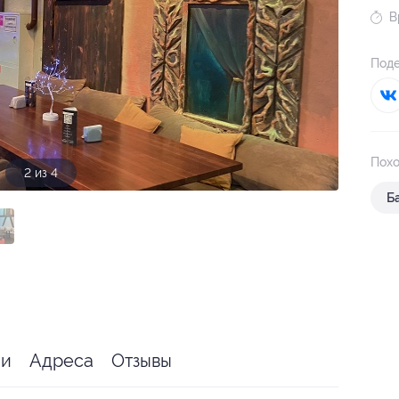
В
Поде
Похо
2 из 4
Б
ии
Адреса
Отзывы