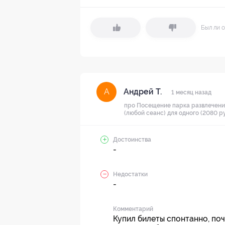
Был ли о
Андрей Т.
А
1 месяц назад
про Посещение парка развлечени
(любой сеанс) для одного (2080 р
Достоинства
-
Недостатки
-
Комментарий
Купил билеты спонтанно, поч