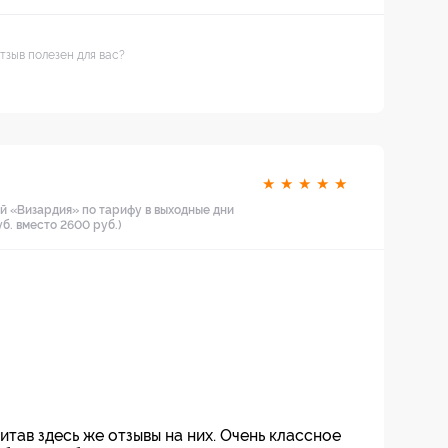
тзыв полезен для вас?
★
★
★
★
★
й «Визардия» по тарифу в выходные дни
уб. вместо 2600 руб.)
итав здесь же отзывы на них. Очень классное