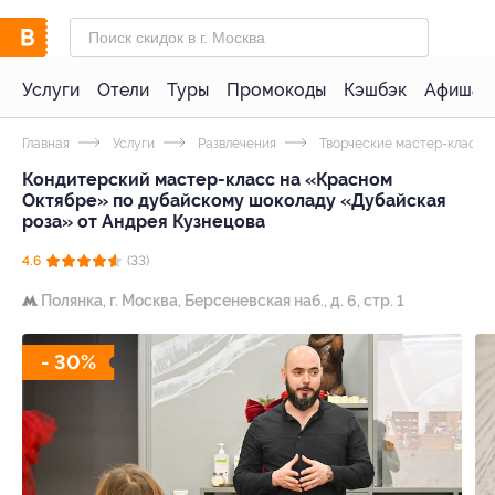
Услуги
Отели
Туры
Промокоды
Кэшбэк
Афиша 
Главная
Услуги
Развлечения
Творческие мастер-классы
Кондитерский мастер-класс на «Красном
Октябре» по дубайскому шоколаду «Дубайская
роза» от Андрея Кузнецова
4.6
(33)
Полянка,
г. Москва, Берсеневская наб., д. 6, стр. 1
- 30%