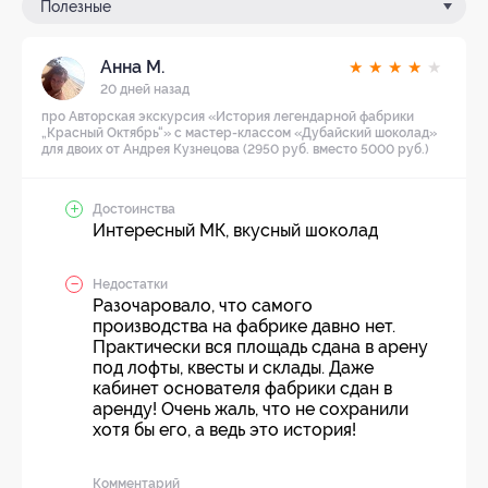
Полезные
Анна М.
★
★
★
★
★
20 дней назад
про Авторская экскурсия «История легендарной фабрики
„Красный Октябрь“» с мастер-классом «Дубайский шоколад»
для двоих от Андрея Кузнецова (2950 руб. вместо 5000 руб.)
Достоинства
Интересный МК, вкусный шоколад
Недостатки
Разочаровало, что самого
производства на фабрике давно нет.
Практически вся площадь сдана в арену
под лофты, квесты и склады. Даже
кабинет основателя фабрики сдан в
аренду! Очень жаль, что не сохранили
хотя бы его, а ведь это история!
Комментарий