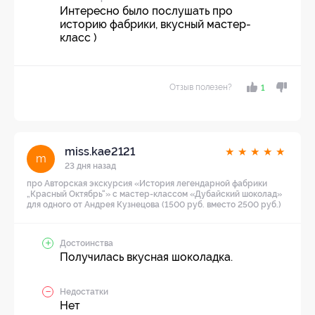
Интересно было послушать про
историю фабрики, вкусный мастер-
класс )
Отзыв полезен?
1
miss.kae2121
★
★
★
★
★
m
23 дня назад
про Авторская экскурсия «История легендарной фабрики
„Красный Октябрь“» с мастер-классом «Дубайский шоколад»
для одного от Андрея Кузнецова (1500 руб. вместо 2500 руб.)
Достоинства
Получилась вкусная шоколадка.
Недостатки
Нет