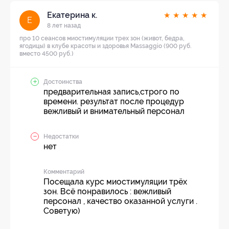
Екатерина к.
★
★
★
★
★
Е
8 лет назад
про 10 сеансов миостимуляции трех зон (живот, бедра,
ягодицы) в клубе красоты и здоровья Massaggio (900 руб.
вместо 4500 руб.)
Достоинства
предварительная запись,строго по
времени. результат после процедур
вежливый и внимательный персонал
Недостатки
нет
Комментарий
Посещала курс миостимуляции трёх
зон. Всё понравилось : вежливый
персонал , качество оказанной услуги .
Советую)