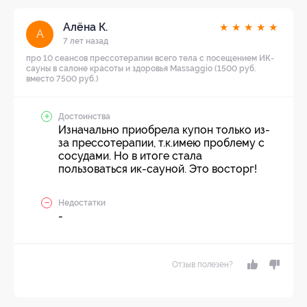
Алёна К.
★
★
★
★
★
А
7 лет назад
про 10 сеансов прессотерапии всего тела с посещением ИК-
сауны в салоне красоты и здоровья Massaggio (1500 руб.
вместо 7500 руб.)
Достоинства
Изначально приобрела купон только из-
за прессотерапии, т.к.имею проблему с
сосудами. Но в итоге стала
пользоваться ик-сауной. Это восторг!
Недостатки
-
Отзыв полезен?