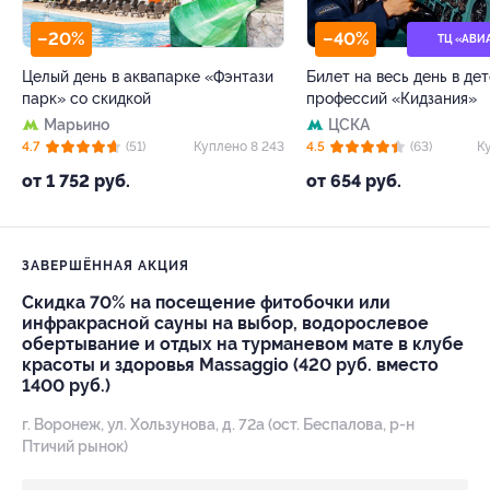
–20%
–40%
ТЦ «АВИ
Целый день в аквапарке «Фэнтази
Билет на весь день в де
парк» со скидкой
профессий «Кидзания»
Марьино
ЦСКА
4.7
(51)
Куплено 8 243
4.5
(63)
К
от 1 752 руб.
от 654 руб.
ЗАВЕРШЁННАЯ АКЦИЯ
Скидка 70% на посещение фитобочки или
инфракрасной сауны на выбор, водорослевое
обертывание и отдых на турманевом мате в клубе
красоты и здоровья Massaggio (420 руб. вместо
1400 руб.)
г. Воронеж, ул. Хользунова, д. 72а (ост. Беспалова, р-н
Птичий рынок)