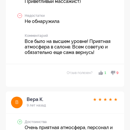
Приветливый массажист)
Недостатки
Не обнаружила
Комментарий
Все было на высшем уровне! Приятная
атмосфера в салоне. Всем советую и
обязательно еще сама вернусь!
Отзыв полезен?
1
9
Вера К.
★
★
★
★
★
В
9 лет назад
Достоинства
Очень приятная атмосфера, персонал и