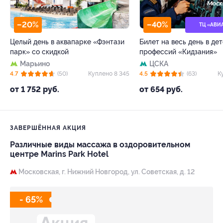
–20%
–40%
ТЦ «АВИ
Целый день в аквапарке «Фэнтази
Билет на весь день в де
парк» со скидкой
профессий «Кидзания»
Марьино
ЦСКА
4.7
(50)
Куплено 8 345
4.5
(63)
К
от 1 752 руб.
от 654 руб.
ЗАВЕРШЁННАЯ АКЦИЯ
Различные виды массажа в оздоровительном
центре Marins Park Hotel
Московская,
г. Нижний Новгород, ул. Советская, д. 12
- 65%