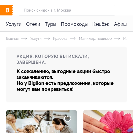
Услуги
Отели
Туры
Промокоды
Кэшбэк
Афиша 
Главная
Услуги
Красота
Маникюр, педикюр
Мани
АКЦИЯ, КОТОРУЮ ВЫ ИСКАЛИ,
ЗАВЕРШЕНА.
К сожалению, выгодные акции быстро
заканчиваются.
Но у Biglion есть предложения, которые
могут вам понравиться!