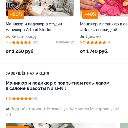
–50%
–40%
Маникюр и педикюр в студии
Маникюр и педикюр в с
маникюра Artnail Studio
«Шенк» со скидкой
Китай-город
Динамо
4.6
(16)
Куплено 21
5.0
(4)
от 1 250 руб.
от 1 740 руб.
ЗАВЕРШЁННАЯ АКЦИЯ
Маникюр и педикюр с покрытием гель-лаком
в салоне красоты Nuru-Nil
5.0
(4)
Водный стадион,
г. Москва, ул. Адмирала Макарова, д. 41,
к. 1