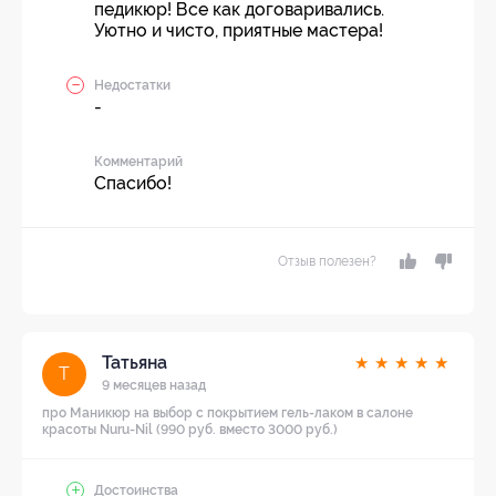
педикюр! Все как договаривались.
Уютно и чисто, приятные мастера!
Недостатки
-
Комментарий
Спасибо!
Отзыв полезен?
Татьяна
★
★
★
★
★
Т
9 месяцев назад
про Маникюр на выбор с покрытием гель-лаком в салоне
красоты Nuru-Nil (990 руб. вместо 3000 руб.)
Достоинства