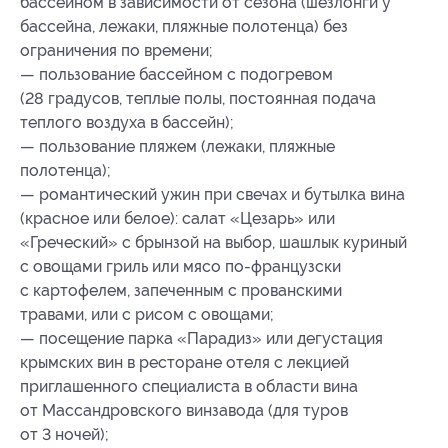
бассейном в зависимости от сезона (шезлонги у
бассейна, лежаки, пляжные полотенца) без
ограничения по времени;
— пользование бассейном с подогревом
(28 градусов, теплые полы, постоянная подача
теплого воздуха в бассейн);
— пользование пляжем (лежаки, пляжные
полотенца);
— романтический ужин при свечах и бутылка вина
(красное или белое): салат «Цезарь» или
«Греческий» с брынзой на выбор, шашлык куриный
с овощами гриль или мясо по-французски
с картофелем, запеченным с прованскими
травами, или с рисом с овощами;
— посещение парка «Парадиз» или дегустация
крымских вин в ресторане отеля с лекцией
приглашенного специалиста в области вина
от Массандровского винзавода (для туров
от 3 ночей);