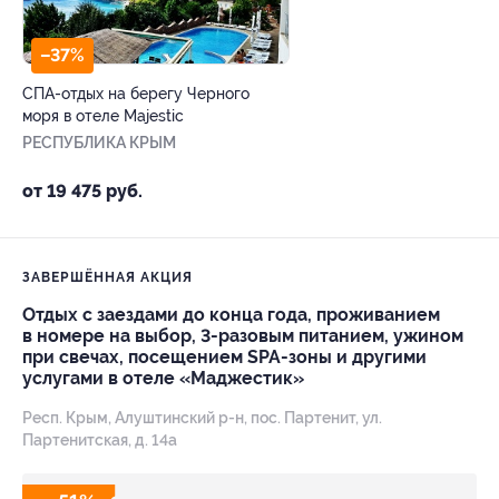
–37%
СПА-отдых на берегу Черного
моря в отеле Majestic
РЕСПУБЛИКА КРЫМ
от 19 475 руб.
ЗАВЕРШЁННАЯ АКЦИЯ
Отдых с заездами до конца года, проживанием
в номере на выбор, 3-разовым питанием, ужином
при свечах, посещением SPA-зоны и другими
услугами в отеле «Маджестик»
Респ. Крым, Алуштинский р-н, пос. Партенит, ул.
Партенитская, д. 14а