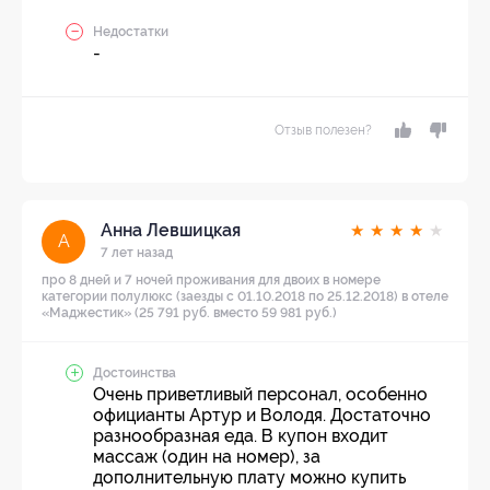
Недостатки
-
Отзыв полезен?
Анна Левшицкая
★
★
★
★
★
А
7 лет назад
про 8 дней и 7 ночей проживания для двоих в номере
категории полулюкс (заезды с 01.10.2018 по 25.12.2018) в отеле
«Маджестик» (25 791 руб. вместо 59 981 руб.)
Достоинства
Очень приветливый персонал, особенно
официанты Артур и Володя. Достаточно
разнообразная еда. В купон входит
массаж (один на номер), за
дополнительную плату можно купить