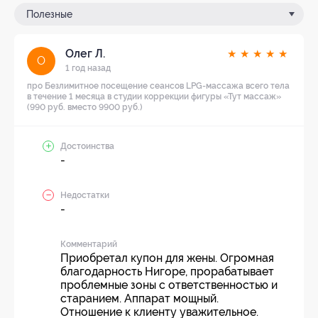
Полезные
Олег Л.
★
★
★
★
★
О
1 год назад
про Безлимитное посещение сеансов LPG-массажа всего тела
в течение 1 месяца в студии коррекции фигуры «Тут массаж»
(990 руб. вместо 9900 руб.)
Достоинства
-
Недостатки
-
Комментарий
Приобретал купон для жены. Огромная
благодарность Нигоре, прорабатывает
проблемные зоны с ответственностью и
старанием. Аппарат мощный.
Отношение к клиенту уважительное.