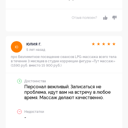
Отзыв полезен?
юлия г.
★
★
★
★
★
ю
5 лет назад
про Безлимитное посещение сеансов LPG-массажа всего тела
в течение 3 месяцев в студии коррекции фигуры «Тут массаж»
(1590 руб. вместо 15 900 руб.)
Достоинства
Персонал вежливый. Записаться не
проблема, идут вам на встречу в любое
время. Массаж делают качественно.
Недостатки
-