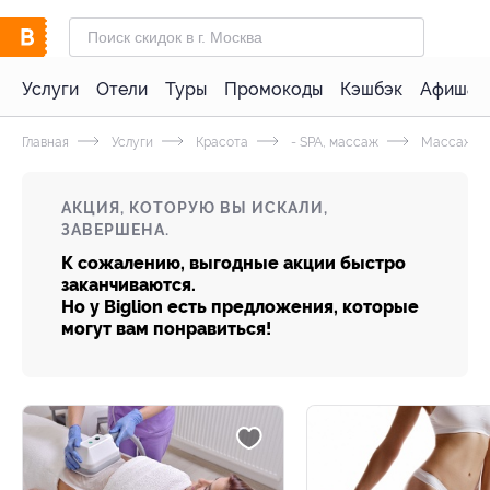
Услуги
Отели
Туры
Промокоды
Кэшбэк
Афиша 
Главная
Услуги
Красота
- SPA, массаж
Массаж
АКЦИЯ, КОТОРУЮ ВЫ ИСКАЛИ,
ЗАВЕРШЕНА.
К сожалению, выгодные акции быстро
заканчиваются.
Но у Biglion есть предложения, которые
могут вам понравиться!